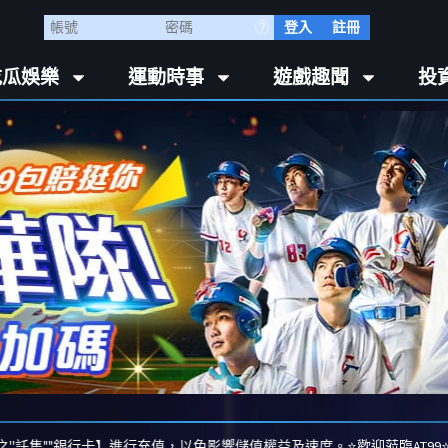
登入
註冊
吃瓜娛樂
運動時事
遊戲趣聞
投
值，以免影響儲值權益及速度。
⭐歡迎蒞臨AT99⭐ 歡慶開幕~首存100%