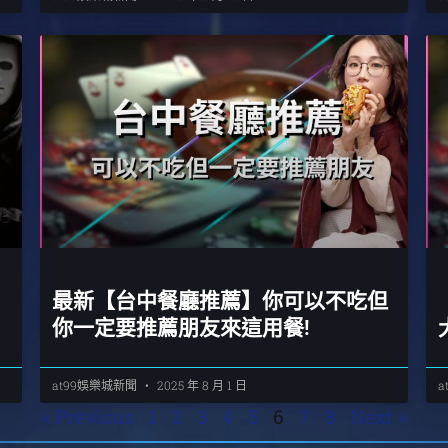
最新【台中餐廳推薦】你可以不吃但
你一定要推薦朋友來這用餐!
at99娛樂城新聞
2025 年 8 月 1 日
a
« Previous
1
2
3
4
5
6
7
8
Next »