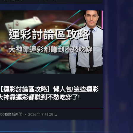
【運彩討論區攻略】懶人包!這些運彩
大神靠運彩都賺到不愁吃穿了!
t99娛樂城新聞
2025 年 7 月 29 日