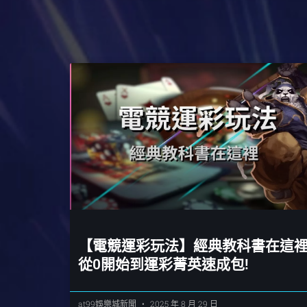
【電競運彩玩法】經典教科書在這裡
從0開始到運彩菁英速成包!
at99娛樂城新聞
2025 年 8 月 29 日