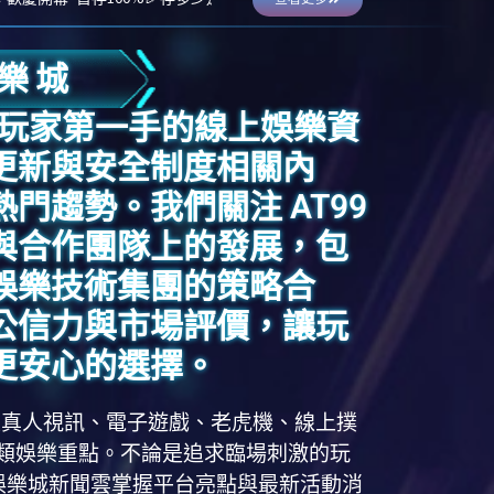
樂
城
供玩家第一手的線上娛樂資
更新與安全制度相關內
門趨勢。我們關注 AT99
與合作團隊上的發展，包
娛樂技術集團的策略合
公信力與市場評價，讓玩
更安心的選擇。
蓋真人視訊、電子遊戲、老虎機、線上撲
類娛樂重點。不論是追求臨場刺激的玩
9娛樂城新聞雲掌握平台亮點與最新活動消