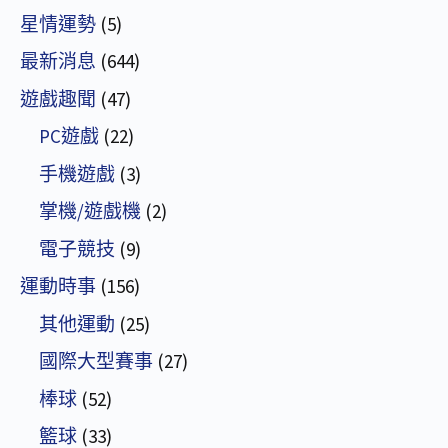
星情運勢
(5)
最新消息
(644)
遊戲趣聞
(47)
PC遊戲
(22)
手機遊戲
(3)
掌機/遊戲機
(2)
電子競技
(9)
運動時事
(156)
其他運動
(25)
國際大型賽事
(27)
棒球
(52)
籃球
(33)