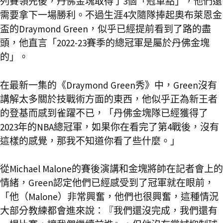
列賽領先後，丹佛金塊取得了3個「冠軍點」，他們還
需要拿下一場勝利。不過生涯4次隨隊捧起奧布萊恩金
盃的Draymond Green，似乎已經提前看到了路的盡
頭，他直言「2022-23賽季的總冠軍是屬於丹佛金塊
的」。
在最新一集的《Draymond Green秀》中，Green沒有
講解太多關於技戰術方面的東西，他似乎正為新王者
的登基而感到雀躍不已，「丹佛金塊隊已經獲得了
2023年的NBA總冠軍，如果你在看完了第4戰後，沒有
這樣的感覺，那我不知道你看了些什麼。」
從Michael Malone的賽後演講和金塊將帥在記者會上的
情緒，Green認定他們已經感受到了冠軍就在眼前，
「他（Malone）非常興奮，他們也很興奮，這種情況
大部分教練都會進來說：『我們還沒完成，我們還有