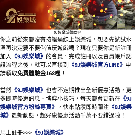
9J娛樂城體驗金
你之前從來都沒有接觸過線上娛樂城，想要先試試水
溫再決定要不要儲值玩遊戲嗎？現在只要你是新註冊
加入
《9J娛樂城》
的會員，完成註冊以及會員帳戶認
證流程之後，就可以直接到
《9J娛樂城官方LINE》
申
請領取
免費體驗金168
喔！
當然
《9J娛樂城》
也會不定期推出全新優惠活動，更
多即時優惠訊息、博弈小技巧，每天都會更新在
《9J
娛樂城官方粉絲專頁》
，快來點讚即時關注
《9J娛樂
城》
最新動態，超好康優惠活動千萬不要錯過啦！
馬上註冊>>>
《9J娛樂城》