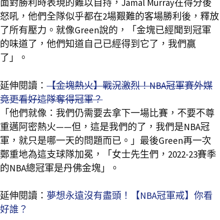
面對勝利時表現的難以自持，Jamal Murray在得分後
怒吼，他們全隊似乎都在2場艱難的客場勝利後，釋放
了所有壓力。就像Green說的，「金塊已經聞到冠軍
的味道了，他們知道自己已經得到它了，我們贏
了」。
延伸閱讀：
【金塊熱火】戰況激烈！NBA冠軍賽外媒
竟更看好這隊奪得冠軍？
「他們就像：我們仍需要去拿下一場比賽，不要不尊
重邁阿密熱火——但，這是我們的了，我們是NBA冠
軍，就只是哪一天的問題而已。」最後Green再一次
鄭重地為這支球隊加冕，「女士先生們，2022-23賽季
的NBA總冠軍是丹佛金塊」。
延伸閱讀：
夢想永遠沒有盡頭！【NBA冠軍戒】你看
好誰？