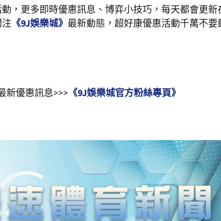
活動，更多即時優惠訊息、博弈小技巧，每天都會更新
關注
《9J娛樂城》
最新動態，超好康優惠活動千萬不要
最新優惠訊息>>>
《9J娛樂城官方粉絲專頁》