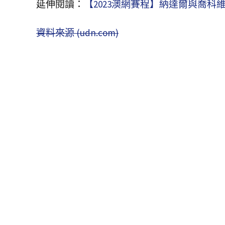
延伸閱讀：
【2023澳網賽程】納達爾與喬
資料來源 (udn.com)