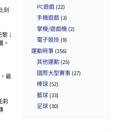
PC遊戲
(22)
此刻
手機遊戲
(3)
掌機/遊戲機
(2)
巴黎；
電子競技
(9)
穫。
運動時事
(156)
其他運動
(25)
國際大型賽事
(27)
追，最
棒球
(52)
籃球
(33)
托莉
足球
(30)
轉