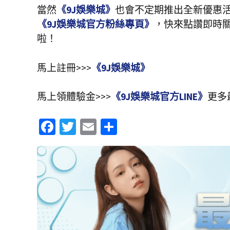
當然
《9J娛樂城》
也會不定期推出全新優惠
《9J娛樂城官方粉絲專頁》
，快來點讚即時
啦！
馬上註冊>>>
《9J娛樂城》
馬上領體驗金>>>
《9J娛樂城官方LINE》
更多
Fa
T
E
分
ce
wi
m
享
b
tt
ai
o
er
l
o
k