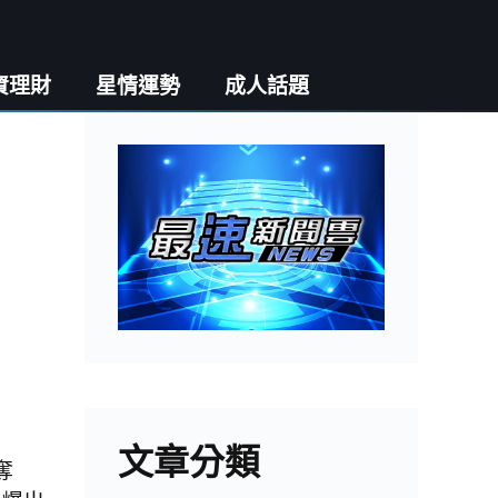
資理財
星情運勢
成人話題
文章分類
奪