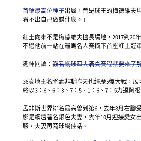
首輪最高位種子
出局，曾是球王的梅德維夫
看不出自己做錯什麼。」
紅土向來不是梅德維夫擅長場地，2017到20
不過他前一站在羅馬名人賽摘下首座紅土冠
延伸閱讀：
觀看網球四大滿貫賽程就要來了
36歲地主名將孟非斯昨天也經歷5盤大戰，
終以3：6、6：3、7：5、1：6、7：5力
孟非斯世界排名最高曾到第6，去年8月右腳受
娜是網壇著名銀色夫妻，去年10月迎接愛女
勝，夫妻再寫球場佳話。