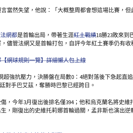
坦言當然失望，他說：「大概整周都會想這場比賽，但
年
法網都
是首輪出局，帶著生涯
紅土戰績
18勝23敗來到
軍，儘管法網又是首輪打包，自評今年紅土賽季仍有收
解【網球規則一覽】詳細懶人包上線
展現超強抗壓力，決勝盤在局數0：4絕對落後下急起直
退阿根廷對手巴艾茲，奪勝時巴黎已經跨日。
傷，今年3月復出後排名僅394；他和烏克蘭名將史維
出生，剛復出的史維托莉娜首輪過關，孟非斯也演出逆