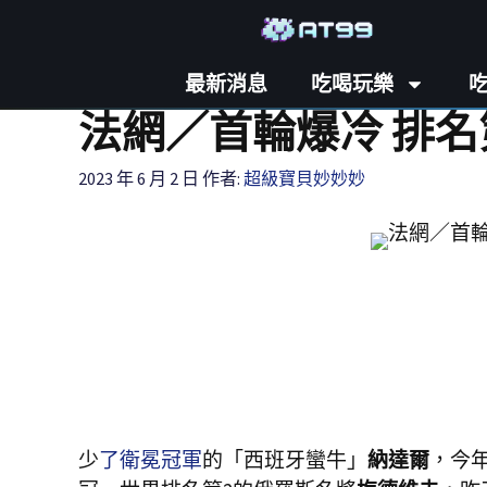
最新消息
吃喝玩樂
法網／首輪爆冷 排名
2023 年 6 月 2 日
作者:
超級寶貝妙妙妙
少
了衛冕冠軍
的「西班牙蠻牛」
納達爾
，今