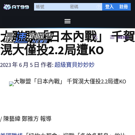
登入
註冊
大聯盟「日本內戰」 千賀
MENU
滉大僅投2.2局遭KO
2023 年 6 月 5 日
作者:
超級寶貝妙妙妙
/ 陳藝緯 鄭雅方 報導