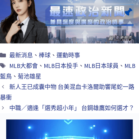
o
er
l
o
k
最新消息
、
棒球
、
運動時事
MLB大都會
、
MLB日本投手
、
MLB日本球員
、
MLB
藍鳥
、
菊池雄星
新人王已成囊中物 台美混血卡洛爾助響尾蛇一路
暴衝
中職／適逢「選秀超小年」 台鋼雄鷹如何選才？