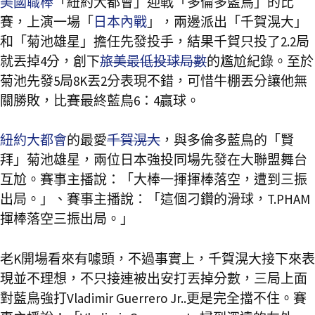
美國職棒
「紐約大都會」迎戰「多倫多藍鳥」的比
賽，上演一場「
日本內戰
」，兩邊派出「千賀滉大」
和「菊池雄星」擔任先發投手，結果千賀只投了2.2局
就丟掉4分，創下
旅美最低投球局數
的尷尬紀錄。至於
菊池先發5局8K丟2分表現不錯，可惜牛棚丟分讓他無
關勝敗，比賽最終藍鳥6：4贏球。
紐約大都會
的最愛
千賀滉大
，與多倫多藍鳥的「賢
拜」菊池雄星，兩位日本強投同場先發在大聯盟舞台
互尬。賽事主播說：「大棒一揮揮棒落空，遭到三振
出局。」、賽事主播說：「這個刁鑽的滑球，T.PHAM
揮棒落空三振出局。」
老K開場看來有噱頭，不過事實上，千賀滉大接下來表
現並不理想，不只接連被出安打丟掉分數，三局上面
對藍鳥強打Vladimir Guerrero Jr..更是完全擋不住。賽