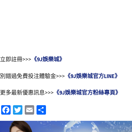
立即註冊>>>
《9J娛樂城》
別錯過免費投注體驗金>>>
《9J娛樂城官方LINE》
更多最新優惠訊息>>>
《9J娛樂城官方粉絲專頁》
Fa
T
E
分
ce
wi
m
享
b
tt
ai