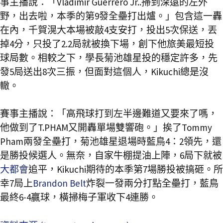
事主播說：「Vladimir Guerrero Jr..掃到深遠的左外
野，出去啦，本季的第9發全壘打出爐。」包含這一轟
在內，千賀滉大本場被敲4支安打，投出5次保送，丟
掉4分，只投了2.2局就被換下場，創下他旅美最短投
球局數。相較之下，學長菊池雄星投的穩定許多，先
發5局送出8次三振，但面對這個人，Kikuchi總是沒
轍。
賽事主播說：「高飛球打到左半邊難道又要來了嗎，
他做到了T.PHAM又開轟單場雙響砲。」挨了Tommy
Pham兩發全壘打，菊池雄星退場時藍鳥4：2領先，還
是勝投候選人。無奈，自家牛棚提油上陣，6局下就被
大都會
追平，Kikuchi期待的本季第7場勝投被搞砸。所
幸7局上
Brandon Belt
炸裂一發兩分打點全壘打，藍鳥
最終6-4贏球，橫掃梅子軍收下4連勝。