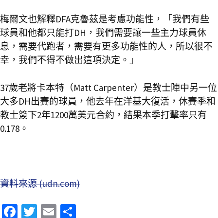
梅爾文也解釋DFA克魯茲是考慮功能性，「我們有些
球員和他都只能打DH，我們需要讓一些主力球員休
息，需要代跑者，需要有更多功能性的人，所以很不
幸，我們不得不做出這項決定。」
37歲老將卡本特（Matt Carpenter）是教士陣中另一位
大多DH出賽的球員，他去年在洋基大復活，休賽季和
教士簽下2年1200萬美元合約，結果本季打擊率只有
0.178。
資料來源 (udn.com)
Fa
T
E
分