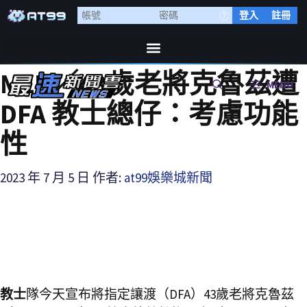
登入
註冊
MLB／43歲老將克魯茲遭
MENU
DFA 教士總仔：考慮功能
性
2023 年 7 月 5 日
作者:
at99娛樂城新聞
教士
隊今天宣布將指定讓渡（DFA）43歲老將克魯茲