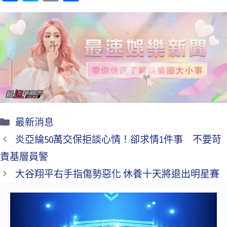
ce
wi
m
享
b
tt
ai
o
er
l
o
k
最新消息
炎亞綸50萬交保拒談心情！卻求情1件事 不要苛
責基層員警
大谷翔平右手指傷勢惡化 休養十天將退出明星賽