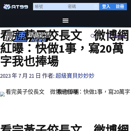
登入
註冊
看完黃子佼長文 微博網
MENU
紅曝：快做1事，寫20萬
字我也捧場
2023 年 7 月 21 日
作者:
超級寶貝妙妙妙
看完黃子佼長文 微博網