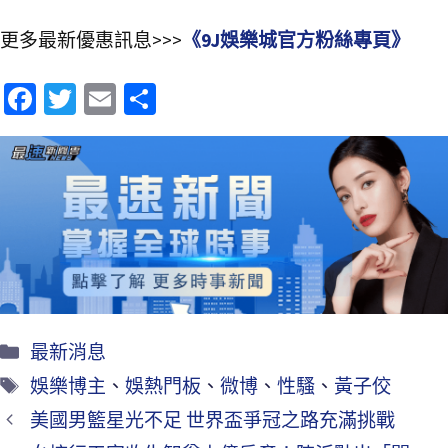
更多最新優惠訊息>>>
《9J娛樂城官方粉絲專頁》
Fa
T
E
分
ce
wi
m
享
b
tt
ai
o
er
l
o
k
最新消息
娛樂博主
、
娛熱門板
、
微博
、
性騷
、
黃子佼
美國男籃星光不足 世界盃爭冠之路充滿挑戰