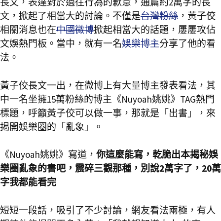
長文，表達對於過往行為的歉意，通篇約2萬字的長
文，掀起了相當大的討論。不僅是
台灣粉絲
，黃子佼
相關消息也在
中國微博
掀起相當大的話題，屢屢攻佔
文娛熱門板。當中，就有一名
娛樂博主
分享了他的看
法。
黃子佼長文一出，在微博上有大量博主發表看法，其
中一名坐擁15萬粉絲的博主《Nuyoah姚姚》TAG熱門
標題，呼籲黃子佼可以做一事，那就是「出書」，來
揭開娛樂圈的「亂象」。
《Nuyoah姚姚》寫道，
你這麼能寫，乾脆出本揭秘娛
樂圈亂象的書吧，震碎三觀那種，別說2萬字了，20萬
字我都能看完
短短一段話，吸引了不少討論，網友看法兩極，有人