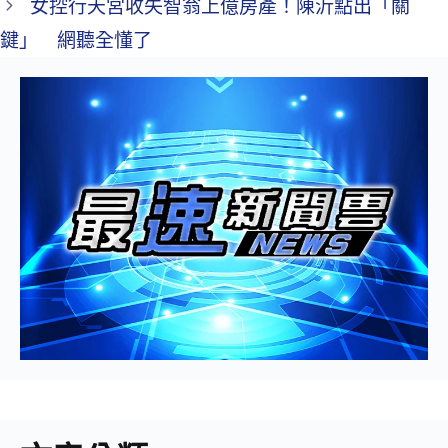
女控行天宮收失智翁上億房產！陳沂點出「關
鍵」 網聽全懂了