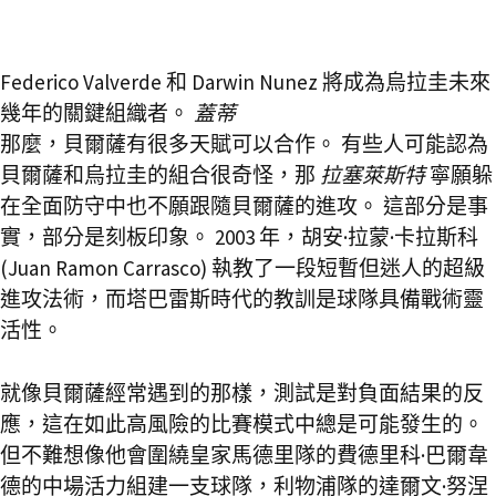
Federico Valverde 和 Darwin Nunez 將成為烏拉圭未來
幾年的關鍵組織者。
蓋蒂
那麼，貝爾薩有很多天賦可以合作。 有些人可能認為
貝爾薩和烏拉圭的組合很奇怪，那
拉塞萊斯特
寧願躲
在全面防守中也不願跟隨貝爾薩的進攻。 這部分是事
實，部分是刻板印象。 2003 年，胡安·拉蒙·卡拉斯科
(Juan Ramon Carrasco) 執教了一段短暫但迷人的超級
進攻法術，而塔巴雷斯時代的教訓是球隊具備戰術靈
活性。
就像貝爾薩經常遇到的那樣，測試是對負面結果的反
應，這在如此高風險的比賽模式中總是可能發生的。
但不難想像他會圍繞皇家馬德里隊的費德里科·巴爾韋
德的中場活力組建一支球隊，利物浦隊的達爾文·努涅