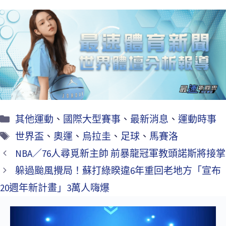
ce
wi
m
享
b
tt
ai
o
er
l
o
k
其他運動
、
國際大型賽事
、
最新消息
、
運動時事
世界盃
、
奧運
、
烏拉圭
、
足球
、
馬賽洛
NBA／76人尋覓新主帥 前暴龍冠軍教頭諾斯將接掌
躲過颱風攪局！蘇打綠睽違6年重回老地方「宣布
20週年新計畫」3萬人嗨爆