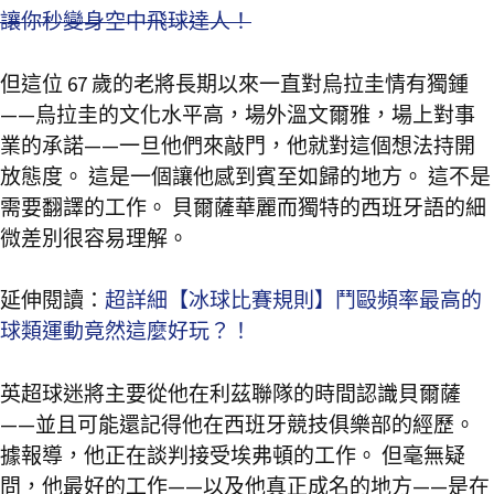
讓你秒變身空中飛球達人！
但這位 67 歲的老將長期以來一直對烏拉圭情有獨鍾
——烏拉圭的文化水平高，場外溫文爾雅，場上對事
業的承諾——一旦他們來敲門，他就對這個想法持開
放態度。 這是一個讓他感到賓至如歸的地方。 這不是
需要翻譯的工作。 貝爾薩華麗而獨特的西班牙語的細
微差別很容易理解。
延伸閱讀：
超詳細【冰球比賽規則】鬥毆頻率最高的
球類運動竟然這麼好玩？！
英超球迷將主要從他在利茲聯隊的時間認識貝爾薩
——並且可能還記得他在西班牙競技俱樂部的經歷。
據報導，他正在談判接受埃弗頓的工作。 但毫無疑
問，他最好的工作——以及他真正成名的地方——是在