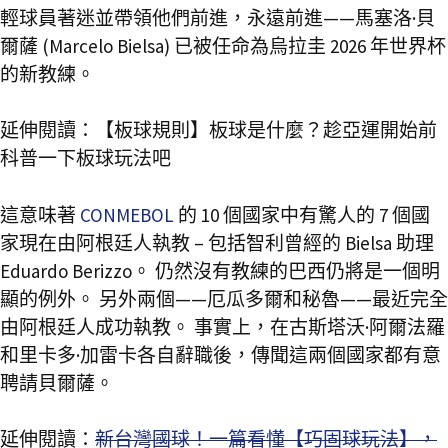
輕球員著迷並帶領他們前進，永遠前進——馬塞洛·貝
爾薩 (Marcelo Bielsa) 已被任命為烏拉圭 2026 年世界杯
的新教練。
延伸閱讀：【板球規則】板球是什麼？趁亞運開始前
科普一下板球玩法吧
這意味著
CONMEBOL
的 10 個國家中有驚人的 7 個國
家現在由阿根廷人執教 – 包括智利曾經的 Bielsa 助理
Eduardo Berizzo。 仍然沒有教練的巴西仍將是一個明
顯的例外。 另外兩個——厄瓜多爾和秘魯——最近完全
由阿根廷人成功執教。 事實上，在古斯塔沃·阿爾法羅
和里卡多·加雷卡各自辭職後，傳聞這兩個國家都有意
聘請貝爾薩。
延伸閱讀：
新台灣國球！一篇看懂【巧固球玩法】，