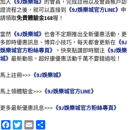
加入
《9J娛樂城》
的會員，完成註冊以及會員帳戶認
證流程之後，就可以直接到
《9J娛樂城官方LINE》
申
請領取
免費體驗金168
喔！
當然
《9J娛樂城》
也會不定期推出全新優惠活動，更
多即時優惠訊息、博弈小技巧，每天都會更新在
《9J
娛樂城官方粉絲專頁》
，快來點讚即時關注
《9J娛樂
城》
最新動態，超好康優惠活動千萬不要錯過啦！
馬上註冊>>>
《9J娛樂城》
馬上領體驗金>>>
《9J娛樂城官方LINE》
更多最新優惠訊息>>>
《9J娛樂城官方粉絲專頁》
Fa
T
E
分