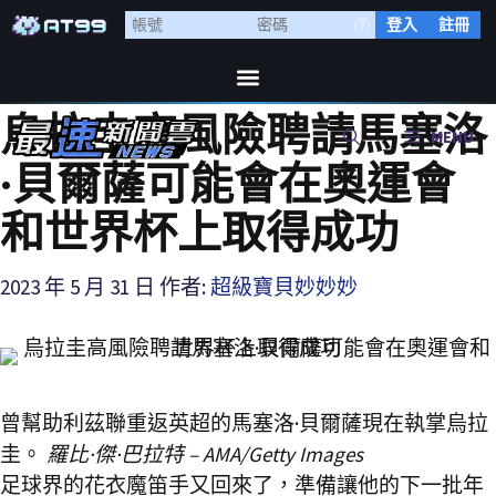
登入
註冊
烏拉圭高風險聘請馬塞洛
MENU
·貝爾薩可能會在奧運會
和世界杯上取得成功
2023 年 5 月 31 日
作者:
超級寶貝妙妙妙
曾幫助利茲聯重返英超的馬塞洛·貝爾薩現在執掌烏拉
圭。
羅比·傑·巴拉特 – AMA/Getty Images
足球界的花衣魔笛手又回來了，準備讓他的下一批年