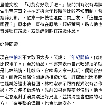
量他笑說：「可能有好幾手吧。」被問到有沒有喝醉
做出荒唐事？林柏宏透露年輕時候比較不知節制，曾
經醉到斷片，醒來一陣恍惚還開口問朋友，「這裡是
哪裡？」原來他一直待在原地，超級荒唐，過去他也
曾經吐在路邊，或是醉倒躺在路邊休息。
延伸閱讀：
現在
林柏宏
不太敢喝太多，笑說：「
年紀關係
，代謝
比較慢了。」至於酒品，他害羞表示自己喝醉頂多就
是比較熱情、比較嗨，會吆喝大家一起玩，偶爾會熱
舞。而近來台灣性騷話題持續延燒，許傑輝也因多起
性騷糾紛退出演藝圈，林柏宏表示跟許傑輝沒有合作
過，不方便多做評論，先前如果有親密戲演出，他也
一定會跟對手演員溝通好尺度，並講清楚會碰觸的地
方，「有完整的溝通，也會比較安心。」