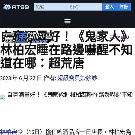
登入
註冊
自豪酒量好！《鬼家人》
MENU
林柏宏睡在路邊嚇醒不知
道在哪：超荒唐
2023 年 6 月 22 日
作者:
超級寶貝妙妙妙
林柏宏
今（16日）擔任啤酒品牌一日店長，林柏宏為