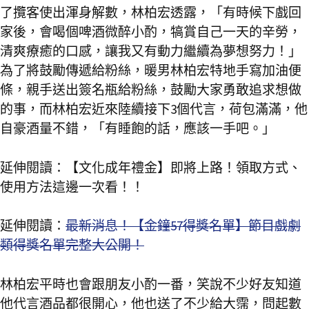
了攬客使出渾身解數，林柏宏透露，「有時候下戲回
家後，會喝個啤酒微醉小酌，犒賞自己一天的辛勞，
清爽療癒的口感，讓我又有動力繼續為夢想努力！」
為了將鼓勵傳遞給粉絲，暖男林柏宏特地手寫加油便
條，親手送出簽名瓶給粉絲，鼓勵大家勇敢追求想做
的事，而林柏宏近來陸續接下3個代言，荷包滿滿，他
自豪酒量不錯，「有睡飽的話，應該一手吧。」
延伸閱讀：
【文化成年禮金】即將上路！領取方式、
使用方法這邊一次看！！
延伸閱讀：
最新消息！【金鐘57得獎名單】節目戲劇
類得獎名單完整大公開！
林柏宏平時也會跟朋友小酌一番，笑說不少好友知道
他代言酒品都很開心，他也送了不少給大霈，問起數