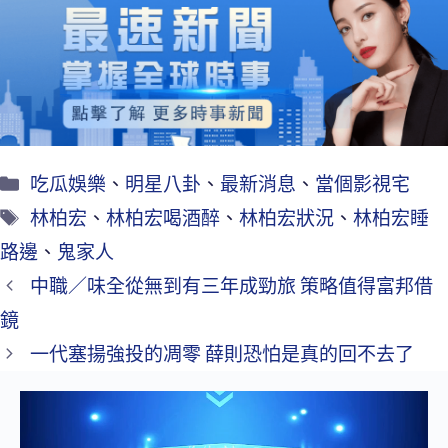
o
er
l
o
k
吃瓜娛樂
、
明星八卦
、
最新消息
、
當個影視宅
林柏宏
、
林柏宏喝酒醉
、
林柏宏狀況
、
林柏宏睡
路邊
、
鬼家人
中職／味全從無到有三年成勁旅 策略值得富邦借
鏡
一代塞揚強投的凋零 薛則恐怕是真的回不去了