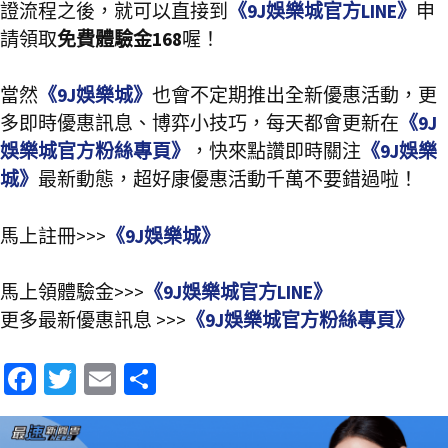
證流程之後，就可以直接到
《9J娛樂城官方LINE》
申
請領取
免費體驗金168
喔！
當然
《9J娛樂城》
也會不定期推出全新優惠活動，更
多即時優惠訊息、博弈小技巧，每天都會更新在
《9J
娛樂城官方粉絲專頁》
，快來點讚即時關注
《9J娛樂
城》
最新動態，超好康優惠活動千萬不要錯過啦！
馬上註冊>>>
《9J娛樂城》
馬上領體驗金>>>
《9J娛樂城官方LINE》
更多最新優惠訊息 >>>
《9J娛樂城官方粉絲專頁》
Fa
T
E
分
ce
wi
m
享
b
tt
ai