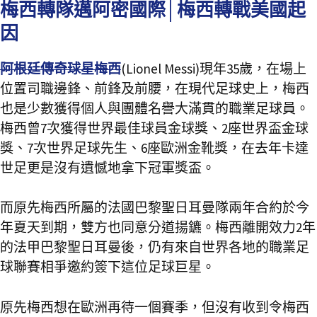
梅西轉隊邁阿密國際│梅西轉戰美國起
因
阿根廷傳奇球星梅西
(Lionel Messi)現年35歲，在場上
位置司職邊鋒、前鋒及前腰，在現代足球史上，梅西
也是少數獲得個人與團體名譽大滿貫的職業足球員。
梅西曾7次獲得世界最佳球員金球獎、2座世界盃金球
獎、7次世界足球先生、6座歐洲金靴獎，在去年卡達
世足更是沒有遺憾地拿下冠軍獎盃。
而原先梅西所屬的法國巴黎聖日耳曼隊兩年合約於今
年夏天到期，雙方也同意分道揚鑣。梅西離開效力2年
的法甲巴黎聖日耳曼後，仍有來自世界各地的職業足
球聯賽相爭邀約簽下這位足球巨星。
原先梅西想在歐洲再待一個賽季，但沒有收到令梅西