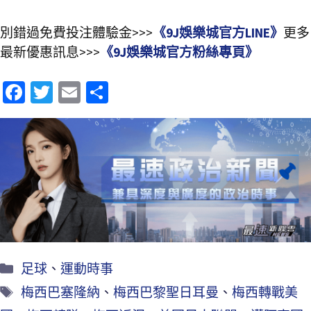
別錯過免費投注體驗金>>>
《9J娛樂城官方LINE》
更多
最新優惠訊息>>>
《9J娛樂城官方粉絲專頁》
Fa
T
E
分
ce
wi
m
享
b
tt
ai
o
er
l
o
k
足球
、
運動時事
梅西巴塞隆納
、
梅西巴黎聖日耳曼
、
梅西轉戰美