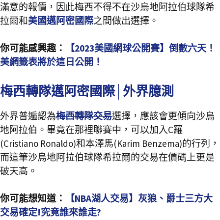
滿意的報價，因此梅西不得不在沙烏地阿拉伯球隊希
拉爾和
美國邁阿密國際
之間做出選擇。
你可能感興趣：
【2023美國網球公開賽】倒數六天！
美網籤表將於這日公開！
梅西轉隊邁阿密國際│外界臆測
外界普遍認為
梅西轉隊交易
選擇，應該會更傾向沙烏
地阿拉伯。畢竟在那裡聯賽中，可以加入C羅
(Cristiano Ronaldo)和本澤馬(Karim Benzema)的行列，
而這筆沙烏地阿拉伯球隊希拉爾的交易在價碼上更是
破天高。
你可能想知道：
【NBA湖人交易】灰狼、爵士三方大
交易確定!究竟誰來誰走?