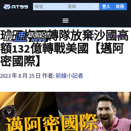
登入
註冊
球王梅西轉隊放棄沙國高
MENU
額132億轉戰美國【邁阿
密國際】
2023 年 8 月 25 日
作者:
前線小記者