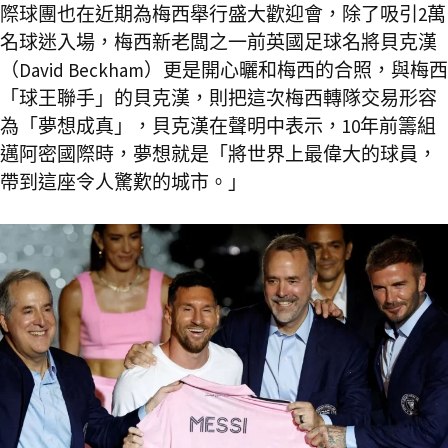
際球團也在近期為梅西舉行盛大歡迎會，除了吸引2萬
名球迷入場，梅西新老闆之一前英國足球名將貝克漢
（David Beckham）更是開心曬和梅西的合照，與梅西
「球王聯手」的貝克漢，則把這次梅西轉隊交易形容
為「夢想成真」，貝克漢在聲明中表示，10年前籌組
邁阿密國際時，夢想就是「將世界上最偉大的球員，
帶到這座令人驚歎的城市。」