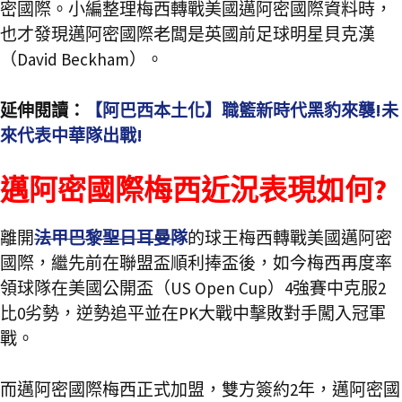
密國際。小編整理梅西轉戰美國邁阿密國際資料時，
也才發現邁阿密國際老闆是英國前足球明星貝克漢
（David Beckham）。
延伸閱讀：
【阿巴西本土化】職籃新時代黑豹來襲!未
來代表中華隊出戰!
邁阿密國際梅西近況表現如何?
離開
法甲巴黎聖日耳曼隊
的球王梅西轉戰美國邁阿密
國際，繼先前在聯盟盃順利捧盃後，如今梅西再度率
領球隊在美國公開盃（US Open Cup）4強賽中克服2
比0劣勢，逆勢追平並在PK大戰中擊敗對手闖入冠軍
戰。
而邁阿密國際梅西正式加盟，雙方簽約2年，邁阿密國