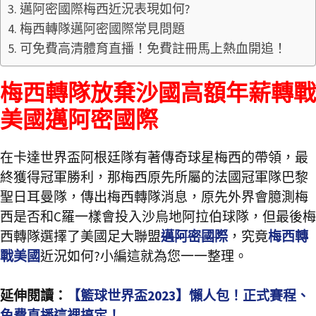
邁阿密國際梅西近況表現如何?
梅西轉隊邁阿密國際常見問題
可免費高清體育直播！免費註冊馬上熱血開追！
梅西轉隊放棄沙國高額年薪轉戰
美國邁阿密國際
在卡達世界盃阿根廷隊有著傳奇球星梅西的帶領，最
終獲得冠軍勝利，那梅西原先所屬的法國冠軍隊巴黎
聖日耳曼隊，傳出梅西轉隊消息，原先外界會臆測梅
西是否和C羅一樣會投入沙烏地阿拉伯球隊，但最後梅
西轉隊選擇了美國足大聯盟
邁阿密國際
，究竟
梅西轉
戰美國
近況如何?小編這就為您一一整理。
延伸閱讀：
【籃球世界盃2023】懶人包！正式賽程、
免費直播這裡搞定！