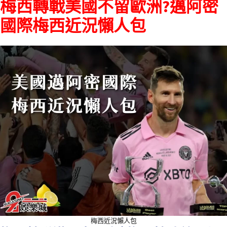
梅西轉戰美國不留歐洲?邁阿密
國際梅西近況懶人包
梅西近況懶人包