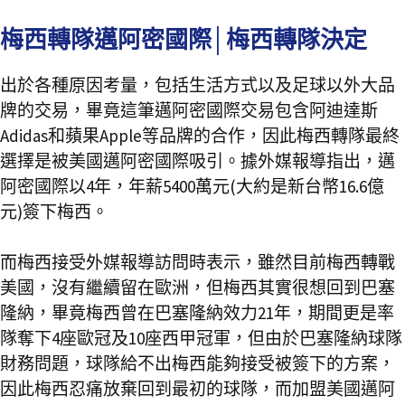
梅西轉隊邁阿密國際│梅西轉隊決定
出於各種原因考量，包括生活方式以及足球以外大品
牌的交易，畢竟這筆邁阿密國際交易包含阿迪達斯
Adidas和蘋果Apple等品牌的合作，因此梅西轉隊最終
選擇是被美國邁阿密國際吸引。據外媒報導指出，邁
阿密國際以4年，年薪5400萬元(大約是新台幣16.6億
元)簽下梅西。
而梅西接受外媒報導訪問時表示，雖然目前梅西轉戰
美國，沒有繼續留在歐洲，但梅西其實很想回到巴塞
隆納，畢竟梅西曾在巴塞隆納效力21年，期間更是率
隊奪下4座歐冠及10座西甲冠軍，但由於巴塞隆納球隊
財務問題，球隊給不出梅西能夠接受被簽下的方案，
因此梅西忍痛放棄回到最初的球隊，而加盟美國邁阿