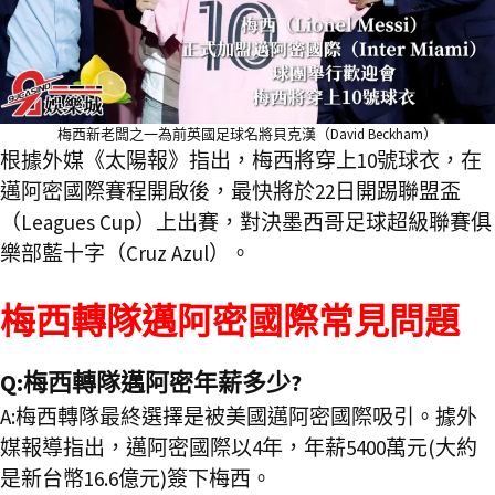
梅西新老闆之一為前英國足球名將貝克漢（David Beckham）
根據外媒《太陽報》指出，梅西將穿上10號球衣，在
邁阿密國際賽程開啟後，最快將於22日開踢聯盟盃
（Leagues Cup）上出賽，對決墨西哥足球超級聯賽俱
樂部藍十字（Cruz Azul）。
梅西轉隊邁阿密國際常見問題
Q:梅西轉隊邁阿密年薪多少?
A:梅西轉隊最終選擇是被美國邁阿密國際吸引。據外
媒報導指出，邁阿密國際以4年，年薪5400萬元(大約
是新台幣16.6億元)簽下梅西。