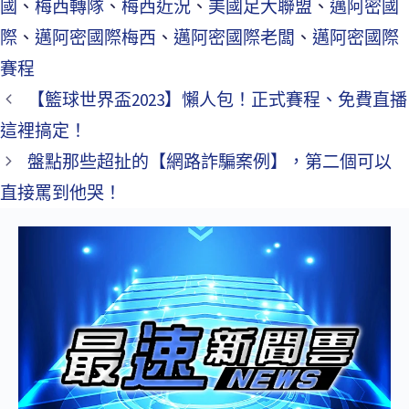
國
、
梅西轉隊
、
梅西近況
、
美國足大聯盟
、
邁阿密國
際
、
邁阿密國際梅西
、
邁阿密國際老闆
、
邁阿密國際
賽程
【籃球世界盃2023】懶人包！正式賽程、免費直播
這裡搞定！
盤點那些超扯的【網路詐騙案例】，第二個可以
直接罵到他哭！