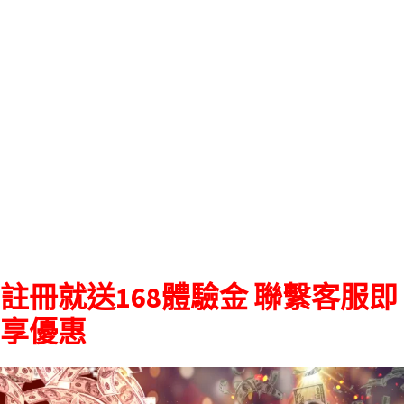
註冊就送168體驗金 聯繫客服即
享優惠