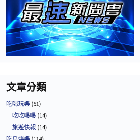
文章分類
吃喝玩樂
(51)
吃吃喝喝
(14)
旅遊快報
(14)
吃瓜娛樂
(114)