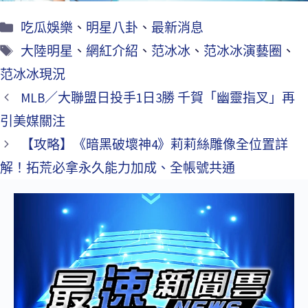
吃瓜娛樂
、
明星八卦
、
最新消息
大陸明星
、
網紅介紹
、
范冰冰
、
范冰冰演藝圈
、
范冰冰現況
MLB／大聯盟日投手1日3勝 千賀「幽靈指叉」再
引美媒關注
【攻略】《暗黑破壞神4》莉莉絲雕像全位置詳
解！拓荒必拿永久能力加成、全帳號共通