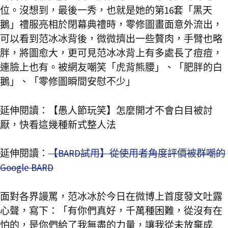
位。沒想到，最後一秀，也就是她的第16套「黑天
鵝」禮服亮相於閉幕典禮時，零修圖畫面意外流出，
可以看到范冰冰背後，微微擠出一些贅肉，手臂也略
胖，將圖愈大，更可見范冰冰背上有多處長了痘痘，
連臉上也有。被網友嘲笑「虎背熊腰」、「肥胖的白
鵝」、「零修圖瞬間安慰不少」
延伸閱讀：
【愚人節玩笑】怎麼開才不會白目被討
厭，快看這幾種新式整人法
延伸閱讀：
【BARD試用】從使用者角度評價被群嘲的
Google BARD
面對各界謾罵，范冰冰於今日在微博上首度發文吐露
心聲，寫下：「有你們真好，千萬種困難，從沒有在
怕的，是你們給了我無盡的力量，讓我從未放棄成