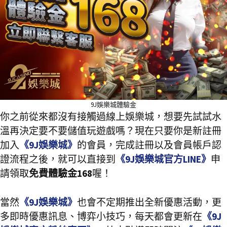
9J娛樂城體驗金
你之前從來都沒有接觸過線上娛樂城，想要先試試水
溫再決定要不要儲值玩遊戲嗎？現在只要你是新註冊
加入
《9J娛樂城》
的會員，完成註冊以及會員帳戶認
證流程之後，就可以直接到
《9J娛樂城官方LINE》
申
請領取
免費體驗金168
喔！
當然
《9J娛樂城》
也會不定期推出全新優惠活動，更
多即時優惠訊息、博弈小技巧，每天都會更新在
《9J