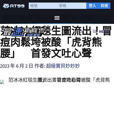
登入
註冊
范冰冰紅毯生圖流出！冒
MENU
痘肉鬆垮被酸「虎背熊
腰」 首發文吐心聲
2023 年 6 月 2 日
作者:
超級寶貝妙妙妙