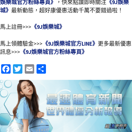
娛樂城官方粉絲專頁》
，快來點讚即時關注
《9J娛樂
城》
最新動態，超好康優惠活動千萬不要錯過啦！
馬上註冊>>>
《9J娛樂城》
馬上領體驗金>>>
《9J娛樂城官方LINE》
更多最新優惠
訊息>>>
《9J娛樂城官方粉絲專頁》
Fa
T
E
分
ce
wi
m
享
b
tt
ai
o
er
l
o
k