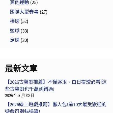
其他運動
(25)
國際大型賽事
(27)
棒球
(52)
籃球
(33)
足球
(30)
最新文章
【2026古裝劇推薦】不僅逐玉、白日提燈必看!這
些古裝劇也千萬別錯過!
2026 年 3 月 30 日
【2026線上遊戲推薦】懶人包!前10大最受歡迎的
遊戲可別錯過囉!