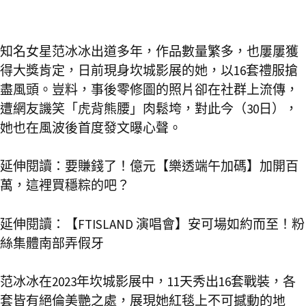
知名女星范冰冰出道多年，作品數量繁多，也屢屢獲
得大獎肯定，日前現身坎城影展的她，以16套禮服搶
盡風頭。豈料，事後零修圖的照片卻在社群上流傳，
遭網友譏笑「虎背熊腰」肉鬆垮，對此今（30日），
她也在風波後首度發文曝心聲。
延伸閱讀：
要賺錢了！億元【樂透端午加碼】加開百
萬，這裡買穩粽的吧？
延伸閱讀：
【FTISLAND 演唱會】安可場如約而至！粉
絲集體南部弄假牙
范冰冰在2023年坎城影展中，11天秀出16套戰裝，各
套皆有絕倫美艷之處，展現她紅毯上不可撼動的地