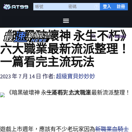
登入
註冊
《暗黑破壞神 永生不朽》
MENU
六大職業最新流派整理！
一篇看完主流玩法
2023 年 7 月 14 日
作者:
超級寶貝妙妙妙
遊戲上市週年，應該有不少老玩家因為
新職業血騎士