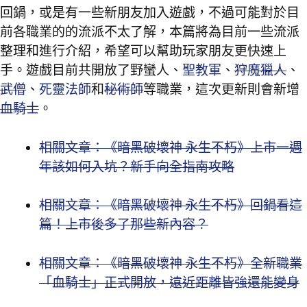
回鍋，或是有一些新朋友加入遊戲，不過可能對於目
前各職業的的流派不太了解，本篇將為目前一些流派
整理和進行介紹，希望可以幫助玩家朋友更快速上
手。遊戲目前共開放了野蠻人、
聖教軍
、
狩魔獵人
、
武僧
、
死靈法師
和
秘術師
等職業，這次更新則會新增
血騎士
。
相關文章：《暗黑破壞神 永生不朽》上市一週
年該如何入坑？新手向全指南攻略
相關文章：《暗黑破壞神 永生不朽》回鍋看這
篇！上市後多了那些新內容？
相關文章：《暗黑破壞神 永生不朽》全新職業
「血騎士」正式開放，遠近距離皆強還能變身