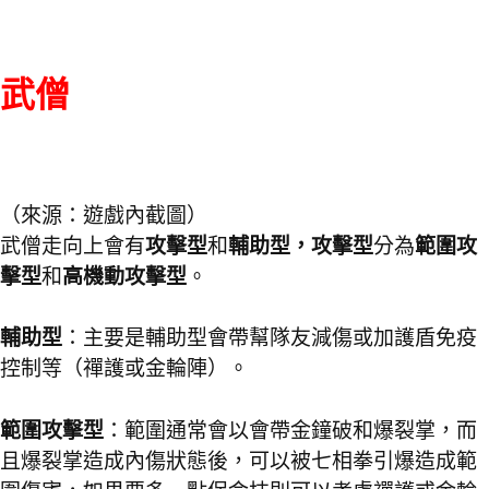
武僧
（來源：遊戲內截圖）
武僧走向上會有
攻擊型
和
輔助型，攻擊型
分為
範圍攻
擊型
和
高機動攻擊型
。
輔助型
：主要是輔助型會帶幫隊友減傷或加護盾免疫
控制等（禪護或金輪陣）。
範圍攻擊型
：範圍通常會以會帶金鐘破和爆裂掌，而
且爆裂掌造成內傷狀態後，可以被七相拳引爆造成範