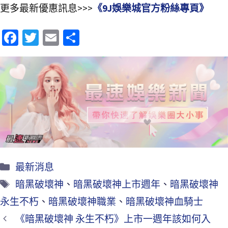
更多最新優惠訊息>>>
《9J娛樂城官方粉絲專頁》
Fa
T
E
分
ce
wi
m
享
b
tt
ai
o
er
l
o
k
最新消息
暗黑破壞神
、
暗黑破壞神上市週年
、
暗黑破壞神
永生不朽
、
暗黑破壞神職業
、
暗黑破壞神血騎士
《暗黑破壞神 永生不朽》上市一週年該如何入