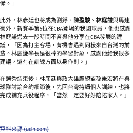
懂。」
此外，林彥廷也將成為劉錚、
陳盈駿
、
林庭謙
與馬建
豪外，新賽季第5位在CBA登場的我國球員，他也感謝
林庭謙過去一段時間不吝與他分享在CBA發展的建
議，「因為打主客場，有機會遇到同樣來自台灣的前
輩。林庭謙學長是很棒的學習對象，感謝他給我很多
建議，還有在訓練方面以身作則。」
在選秀結束後，林彥廷與政大雄鷹總監孫秉宏將在與
球隊討論合約細節後，先回台灣持續個人訓練，也將
完成補充兵役程序，「當然一定要好好陪陪家人。」
資料來源 (udn.com)