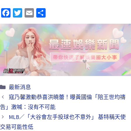
Fa
T
E
分
ce
wi
m
享
b
tt
ai
o
er
l
o
k
最新消息
寇乃馨激動恭喜洪曉蕾！曝黃國倫「陪王世均禱
告」激喊：沒有不可能
MLB／「大谷會左手投球也不意外」 基特稱天使
交易可能性低