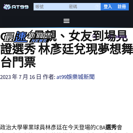
登入
註冊
CBA／母親、女友到場見
MENU
證選秀 林彥廷兌現夢想舞
台門票
2023 年 7 月 16 日
作者:
at99娛樂城新聞
政治大學畢業球員林彥廷在今天登場的CBA
選秀
會