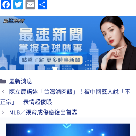
Fa
T
E
分
ce
wi
m
享
b
tt
ai
o
er
l
o
k
最新消息
陳立農講述「台灣滷肉飯」！被中國藝人說「不
正宗」 表情超傻眼
MLB／張育成傷癒復出首轟