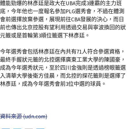
體能勁爆的林彥廷是政大在UBA完成3連霸的主力班
底，今年他也一度報名參加PLG選秀會，不過在體測
會前選擇放棄參選，展現前往CBA發展的決心，而日
前也傳出北京控股有望利用透過交易與寧波換回的狀
元籤或是首輪第3順位籤選下林彥廷。
今年選秀會包括林彥廷在內共有71人符合參選資格，
最終手握狀元籤的北控選擇廣東工業大學的陳國豪，
成為今年選秀狀元，至於四川金強則是透過榜眼籤選
入清華大學後衛方佳晨，而北控的探花籤則是選擇了
林彥廷，成為今年選秀會前3位中選的球員。
資料來源 (udn.com)