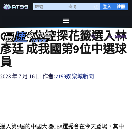
登入
註冊
CBA／北控探花籤選入林
MENU
彥廷 成我國第9位中選球
員
2023 年 7 月 16 日
作者:
at99娛樂城新聞
邁入第9屆的中國大陸CBA
選秀
會在今天登場，其中