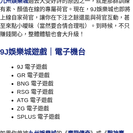
九州娛樂城
過去大受好評的原因之一，就是那群訓練
有素、顏值在線的專屬荷官。現在，9J娛樂城也即將
上線自家荷官，讓你在下注之餘還能與荷官互動，甚
至來點小曖昧（當然要合情合理啦）。到時候，不只
賺錢開心，整體體驗也會大升級！
9J娛樂城遊戲｜電子機台
9J 電子遊戲
GR 電子遊戲
BNG 電子遊戲
RSG 電子遊戲
ATG 電子遊戲
ZG 電子遊戲
SPLUS 電子遊戲