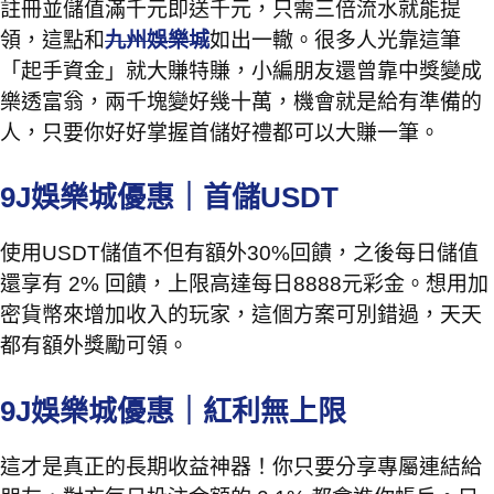
註冊並儲值滿千元即送千元，只需三倍流水就能提
領，這點和
九州娛樂城
如出一轍。很多人光靠這筆
「起手資金」就大賺特賺，小編朋友還曾靠中獎變成
樂透富翁，兩千塊變好幾十萬，機會就是給有準備的
人，只要你好好掌握首儲好禮都可以大賺一筆。
9J娛樂城優惠｜首儲USDT
使用USDT儲值不但有額外30%回饋，之後每日儲值
還享有 2% 回饋，上限高達每日8888元彩金。想用加
密貨幣來增加收入的玩家，這個方案可別錯過，天天
都有額外獎勵可領。
9J娛樂城優惠｜紅利無上限
這才是真正的長期收益神器！你只要分享專屬連結給