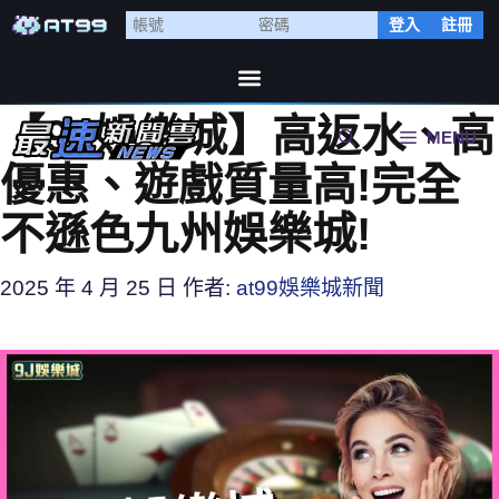
登入
註冊
【9J娛樂城】高返水、高
MENU
優惠、遊戲質量高!完全
不遜色九州娛樂城!
2025 年 4 月 25 日
作者:
at99娛樂城新聞