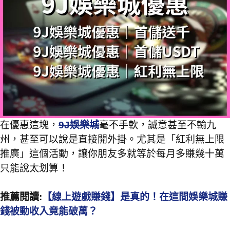
在優惠這塊，
9J娛樂城
毫不手軟，誠意甚至不輸九
州，甚至可以說是直接開外掛。尤其是「紅利無上限
推廣」這個活動，讓你朋友多就等於每月多賺幾十萬
只能說太划算！
推薦閱讀:
【線上遊戲賺錢】是真的！在這間娛樂城賺
錢被動收入竟能破萬？