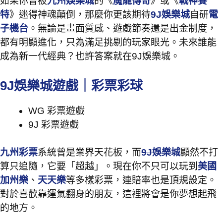
如果你曾被
九州娛樂城
的《
魔龍傳奇
》或《
戰神賽
特
》迷得神魂顛倒，那麼你更該期待
9J娛樂城
自研
電
子機台
。無論是畫面質感、遊戲節奏還是出金制度，
都有明顯進化，只為滿足挑剔的玩家眼光。未來誰能
成為新一代經典？也許答案就在9J娛樂城。
9J娛樂城遊戲｜彩票彩球
WG 彩票遊戲
9J 彩票遊戲
九州彩票
系統曾是業界天花板，而
9J娛樂城
顯然不打
算只追隨，它要「超越」。現在你不只可以玩到
美國
加州樂
、
天天樂
等多樣彩票，連賠率也是頂規設定。
對於喜歡靠運氣翻身的朋友，這裡將會是你夢想起飛
的地方。