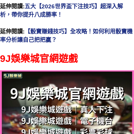
延伸閱讀:
五大【2026世界盃下注技巧】超深入解
析，帶你提升八成勝率！
延伸閱讀:
【骰寶賺錢技巧】全攻略！如何利用骰寶機
率分析讓自己把把贏？
9J娛樂城官網遊戲