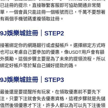
已註冊的提示，直接聯繫客服即可協助開通非常簡
單，一個會員只能註冊一個帳號而已，千萬不要想著
有兩個手機號碼重複領取註冊。
9J娛樂城註冊｜STEP2
接著綁定你的網路銀行或虛擬帳戶。選擇綁定方式時
也可以考慮自己要參加的優惠，像USDT用戶會有額
外獎勵。這個步驟主要是為了未來的提領流程，所以
綁定好帳戶等於幫自己鋪好提款的路。
9J娛樂城註冊｜STEP3
最後還是要提醒所有玩家，在領取優惠前不要先下
注，只要下注就會失去優惠資格，這裡步驟就是先儲
值然後領優惠才下注，許多人都以為可以先下注後領