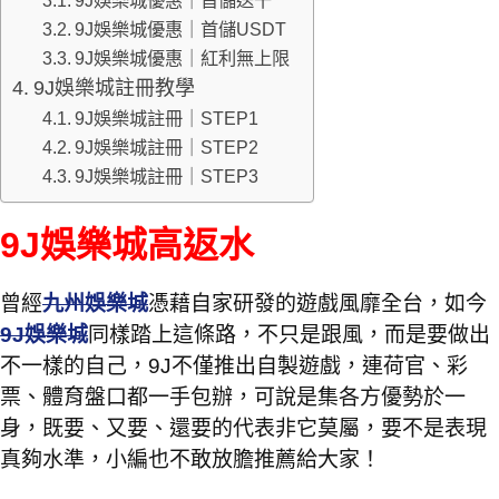
9J娛樂城優惠｜首儲送千
9J娛樂城優惠｜首儲USDT
9J娛樂城優惠｜紅利無上限
9J娛樂城註冊教學
9J娛樂城註冊｜STEP1
9J娛樂城註冊｜STEP2
9J娛樂城註冊｜STEP3
9J娛樂城高返水
曾經
九州娛樂城
憑藉自家研發的遊戲風靡全台，如今
9J娛樂城
同樣踏上這條路，不只是跟風，而是要做出
不一樣的自己，9J不僅推出自製遊戲，連荷官、彩
票、體育盤口都一手包辦，可說是集各方優勢於一
身，既要、又要、還要的代表非它莫屬，要不是表現
真夠水準，小編也不敢放膽推薦給大家！