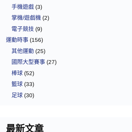
手機遊戲
(3)
掌機/遊戲機
(2)
電子競技
(9)
運動時事
(156)
其他運動
(25)
國際大型賽事
(27)
棒球
(52)
籃球
(33)
足球
(30)
最新文章