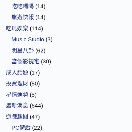
吃吃喝喝
(14)
旅遊快報
(14)
吃瓜娛樂
(114)
Music Studio
(3)
明星八卦
(62)
當個影視宅
(30)
成人話題
(17)
投資理財
(50)
星情運勢
(5)
最新消息
(644)
遊戲趣聞
(47)
PC遊戲
(22)