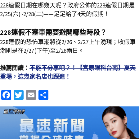
228連假日期在哪幾天呢？政府公佈的228連假日期是
2/25(六)~2/28(二)——足足給了4天的假期！
228連假不塞車需要避開哪些時段？
228連假的恐怖車潮將從2/26、2/27上午湧現；收假車
潮則是在2/27(下午)至2/28兩日。
推薦閱讀：
不能不分享吧？！【宮原眼科台南】夏天
登場，這幾家名店也跟進！
Fa
T
E
分
ce
wi
m
享
b
tt
ai
o
er
l
o