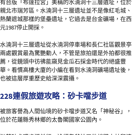
有台版「布達拉宮」美稱的水湳洞十三層遺址，位於
親北市瑞芳區。水湳洞十三層遺址並不是像紅毛城、
熱蘭遮城那樣的堡壘遺址，它過去是台金礦場，在西
元1987停止開採。
水湳洞十三層遺址從水湳洞停車場和長仁社區觀景亭
兩處觀賞最為驚艷動人，不管是旅拍還是外拍都很推
薦，從鏡頭中彷彿能窺見金瓜石採金時代的絕盛豐
華。看慣高樓大廈的小編在看到水湳洞礦場遺址後，
也被這層厚重歷史給深深震攝。
228連假旅遊攻略：砂卡噹步道
被旅客譽為人間仙境的砂卡噹步道又名「神秘谷」，
位於花蓮縣秀林鄉的太魯閣國家公園內。