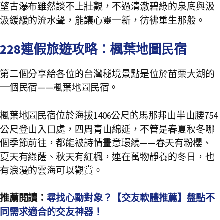
望古瀑布雖然談不上壯觀，不過清澈碧綠的泉底與汲
汲緩緩的流水聲，能讓心靈一新，彷彿重生那般。
228連假旅遊攻略：楓葉地圖民宿
第二個分享給各位的台灣秘境景點是位於苗栗大湖的
一個民宿——楓葉地圖民宿。
楓葉地圖民宿位於海拔1406公尺的馬那邦山半山腰754
公尺登山入口處，四周青山綿延，不管是春夏秋冬哪
個季節前往，都能被詩情畫意環繞——春天有粉櫻、
夏天有綠蔭、秋天有紅楓，連在萬物靜養的冬日，也
有浪漫的雲海可以觀賞。
推薦閱讀：
尋找心動對象？【交友軟體推薦】盤點不
同需求適合的交友神器！