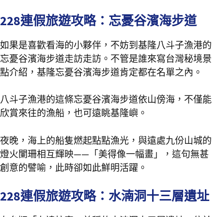
228連假旅遊攻略：忘憂谷濱海步道
如果是喜歡看海的小夥伴，不妨到基隆八斗子漁港的
忘憂谷濱海步道走訪走訪。不管是誰來寫台灣秘境景
點介紹，基隆忘憂谷濱海步道肯定都在名單之內。
八斗子漁港的這條忘憂谷濱海步道依山傍海，不僅能
欣賞來往的漁船，也可遠眺基隆嶼。
夜晚，海上的船隻燃起點點漁光，與遠處九份山城的
燈火闌珊相互輝映——「美得像一幅畫」，這句無甚
創意的譬喻，此時卻如此鮮明活躍。
228連假旅遊攻略：水湳洞十三層遺址