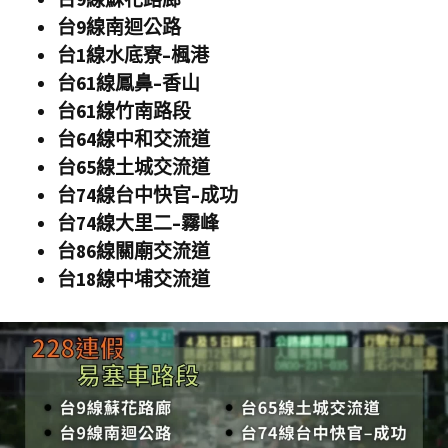
台
9
線南迴公路
台
1
線水底寮
–
楓港
台
61
線鳳鼻
–
香山
台
61
線竹南路段
台
64
線中和交流道
台
65
線土城交流道
台
74
線台中快官
–
成功
台
74
線大里二
–
霧峰
台
86
線關廟交流道
台
18
線中埔交流道