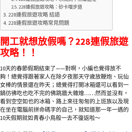
228連假旅遊攻略：砂卡噹步道
228連假旅遊攻略 結語
228連假旅遊攻略常見問題
開工就想放假嗎？228連假旅遊
攻略！！
10天的春節假期結束了——對啊，小編也覺得放不
夠！總覺得跟著家人在除夕夜那天守歲放鞭炮、玩仙
女棒的情景還在昨天；總覺得打開冰箱還可以看到一
鍋彷彿吃也吃不完的佛跳牆大雜燴……然而並沒有，
看到空空如也的冰箱、路上來往匆匆的上班族以及現
在坐在電腦前拼命碼字的自己，就知道那一年一遇的
10天假期就如青春小鳥般一去不復返啦～