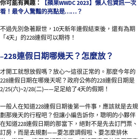
你可能有興趣：
【蘋果WWDC 2023】懶人包資訊一次
看！最令人驚豔的亮點是……？
不過先別急著厭世，10天新年連假結束後，還有為期
「4天」的228連假可以期待！
–228連假日期哪幾天？怎麼放？
才開工就想放假嗎？放心～這很正常的。那麼今年的
228連假日期在哪幾天呢？政府公佈的228連假日期是
2/25(六)~2/28(二)——足足給了4天的假期！
一般人在知道228連假日期後第一件事，應該就是去規
劃那幾天的行程吧？但讓小編告訴你，聰明的小夥伴
在知道228連假日期的那當下，絕對不是先去訂門票、
訂房，而是去規劃——要怎麼調假啦、要怎麼排休