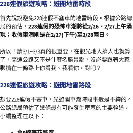
228連假旅遊攻略：避開地雷時段
首先說說避免228連假不塞車的地雷時段。根據公路總
局的預估，
228
連假的恐怖車潮將從
2/26
、
2/27
上午湧
現；收假車潮則是在
2/27(
下午
)
至
2/28
兩日。
所以！請3/1~3/3真的很重要，在觀光地人擠人也就算
了，高速公路又不是什麼名勝景點，沒必要跟著大家
夥擠在一條路上你看我、我看你，對吧？
228連假旅遊攻略：避開地雷路段
想要228連假不塞車，光避開車潮時段事還是不夠的。
公路總局預估了幾條最有可能發生壅塞的主要幹道，
小編整理在以下：
台
9
線蘇花路廊