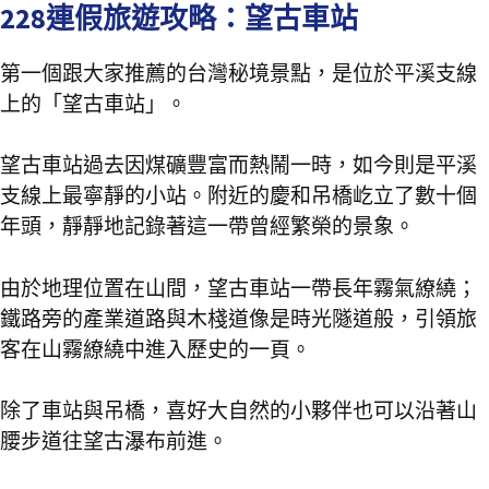
228連假旅遊攻略：望古車站
第一個跟大家推薦的台灣秘境景點，是位於平溪支線
上的「望古車站」。
望古車站過去因煤礦豐富而熱鬧一時，如今則是平溪
支線上最寧靜的小站。附近的慶和吊橋屹立了數十個
年頭，靜靜地記錄著這一帶曾經繁榮的景象。
由於地理位置在山間，望古車站一帶長年霧氣繚繞；
鐵路旁的產業道路與木棧道像是時光隧道般，引領旅
客在山霧繚繞中進入歷史的一頁。
除了車站與吊橋，喜好大自然的小夥伴也可以沿著山
腰步道往望古瀑布前進。