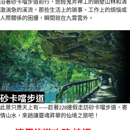
沿著砂卡噹步道前行，途經鬼斧神工的峭壁山林和清
澈湍急的溪流，那些生活上的瑣事、工作上的煩惱或
人際關係的困擾，瞬間就在九霄雲外。
此景只應天上有——趁著228連假走訪砂卡噹步道，寄
情山水，來趟讓靈魂昇華的仙境之旅吧！