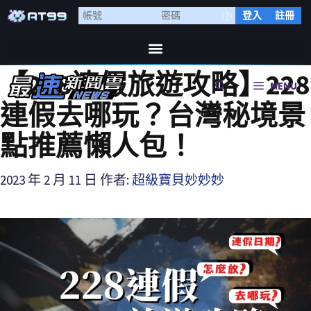
登入
註冊
【228連假旅遊攻略】228
MENU
連假去哪玩？台灣秘境景
點推薦懶人包！
2023 年 2 月 11 日
作者:
超級寶貝妙妙妙