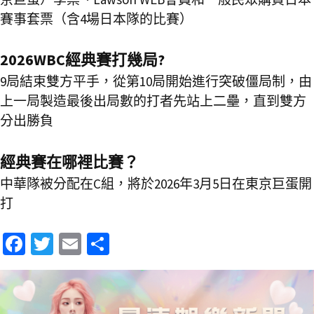
賽事套票（含4場日本隊的比賽）
2026WBC經典賽打幾局?
9局結束雙方平手，從第10局開始進行突破僵局制，由
上一局製造最後出局數的打者先站上二壘，直到雙方
分出勝負
經典賽在哪裡比賽？
中華隊被分配在C組，將於2026年3月5日在東京巨蛋開
打
Fa
T
E
分
ce
wi
m
享
b
tt
ai
o
er
l