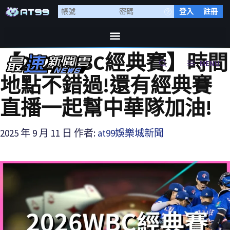
登入
註冊
【2026WBC經典賽】時間
MENU
地點不錯過!還有經典賽
直播一起幫中華隊加油!
2025 年 9 月 11 日
作者:
at99娛樂城新聞