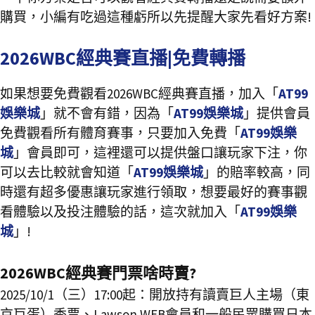
購買，小編有吃過這種虧所以先提醒大家先看好方案!
2026WBC經典賽直播|免費轉播
如果想要免費觀看2026WBC經典賽直播，加入「
AT99
娛樂城
」就不會有錯，因為「
AT99娛樂城
」提供會員
免費觀看所有體育賽事，只要加入免費「
AT99娛樂
城
」會員即可，這裡還可以提供盤口讓玩家下注，你
可以去比較就會知道「
AT99娛樂城
」的賠率較高，同
時還有超多優惠讓玩家進行領取，想要最好的賽事觀
看體驗以及投注體驗的話，這次就加入「
AT99娛樂
城
」!
2026WBC經典賽門票啥時賣?
2025/10/1（三）17:00起：開放持有讀賣巨人主場（東
京巨蛋）季票、Lawson WEB會員和一般民眾購買日本