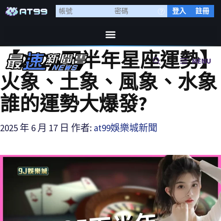
登入
註冊
【2025下半年星座運勢】
MENU
火象、土象、風象、水象
誰的運勢大爆發?
2025 年 6 月 17 日
作者:
at99娛樂城新聞