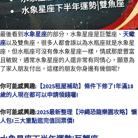
最後看到
水象星座
的部分，水象星座是巨蟹座、
天蠍
座
以及雙魚座，很多人都會誤以為水瓶座就是水象星
座，但水瓶座可沒有像水象星座一樣，情感那麼豐富
且敏銳，通常水象星座的人還非常有同情心，願意為
了家人朋友付出，這樣的朋友你身邊有幾個呢?
你可能感興趣:
【2025租屋補助】條件下修了!年滿18
歲的人現在都可以申請領錢囉!
你可能感興趣:
2025最新整理【沖繩恐龍樂園攻略】懶
人包!三大重點逛完值回票價!