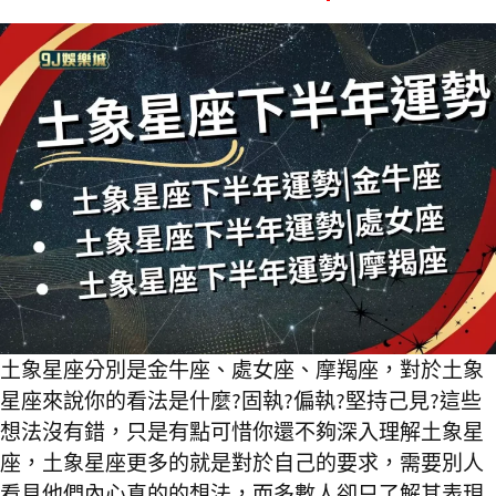
土象星座分別是金牛座、處女座、摩羯座，對於土象
星座來說你的看法是什麼?固執?偏執?堅持己見?這些
想法沒有錯，只是有點可惜你還不夠深入理解土象星
座，土象星座更多的就是對於自己的要求，需要別人
看見他們內心真的的想法，而多數人卻只了解其表現