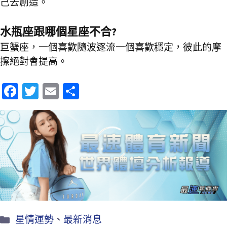
己去創造。
水瓶座跟哪個星座不合?
巨蟹座，一個喜歡隨波逐流一個喜歡穩定，彼此的摩
擦絕對會提高。
Fa
T
E
分
ce
wi
m
享
b
tt
ai
o
er
l
o
k
星情運勢
、
最新消息