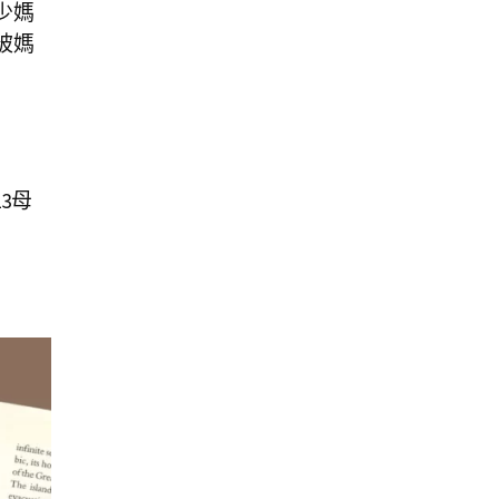
少媽
被媽
3母