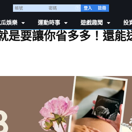
登入
註冊
吃瓜娛樂
運動時事
遊戲趣聞
投
】就是要讓你省多多！還能