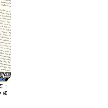
際上
，如