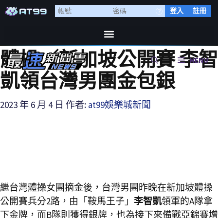
登入
註冊
體操／新加坡公開賽 李智
MENU
凱領台灣男團金包銀
2023 年 6 月 4 日
作者:
at99娛樂城新聞
繼台灣體操女團摘金後，台灣男團昨晚在新加坡體操
公開賽兵分2路，由「鞍馬王子」
李智凱
領軍的A隊拿
下金牌，而B隊則獲得銀牌，也為接下來備戰亞錦賽增