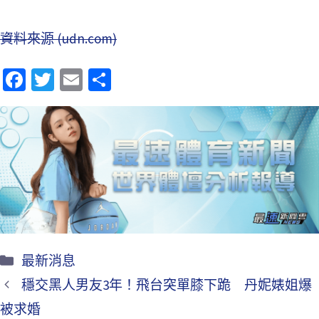
資料來源 (udn.com)
Fa
T
E
分
ce
wi
m
享
b
tt
ai
o
er
l
o
k
最新消息
穩交黑人男友3年！飛台突單膝下跪 丹妮婊姐爆
被求婚