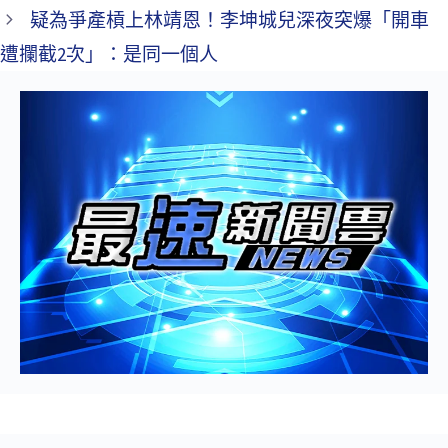
疑為爭產槓上林靖恩！李坤城兒深夜突爆「開車
遭攔截2次」：是同一個人