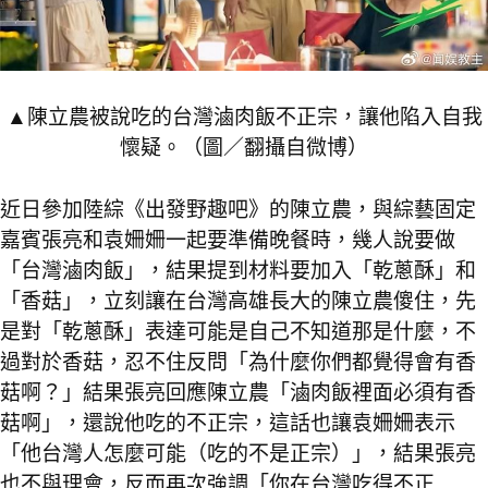
▲陳立農被說吃的台灣滷肉飯不正宗，讓他陷入自我
懷疑。（圖／翻攝自微博）
近日參加陸綜《出發野趣吧》的陳立農，與綜藝固定
嘉賓張亮和袁姍姍一起要準備晚餐時，幾人說要做
「台灣滷肉飯」，結果提到材料要加入「乾蔥酥」和
「香菇」，立刻讓在台灣高雄長大的陳立農傻住，先
是對「乾蔥酥」表達可能是自己不知道那是什麼，不
過對於香菇，忍不住反問「為什麼你們都覺得會有香
菇啊？」結果張亮回應陳立農「滷肉飯裡面必須有香
菇啊」，還說他吃的不正宗，這話也讓袁姍姍表示
「他台灣人怎麼可能（吃的不是正宗）」，結果張亮
也不與理會，反而再次強調「你在台灣吃得不正