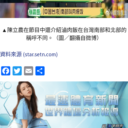
▲陳立農在節目中還介紹滷肉飯在台灣南部和北部的
稱呼不同。（圖／翻攝自微博）
資料來源 (star.setn.com)
Fa
T
E
分
ce
wi
m
享
b
tt
ai
o
er
l
o
k