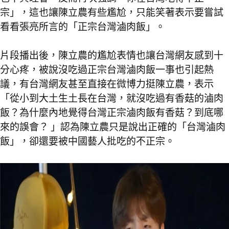
宗」，這也讓陳立農有些尷尬，只能笑著表示要嘗試
看看張亮所言的「正宗台灣滷肉飯」。
片段播出後，陳立農的尷尬表情也讓台灣網友感到十
分心疼，被說沒吃過正宗台灣滷肉飯一事也引起熱
議，有台灣網友甚至直接在微博力挺陳立農，表示
「從小到大土生土長在台灣，就沒吃過有香菇的滷肉
飯？為什麼內地覺得台灣正宗滷肉飯有香菇？到底哪
來的誤會？ 」認為陳立農只是說出正確的「台灣滷肉
飯」，卻還要被中國藝人批吃的不正宗。