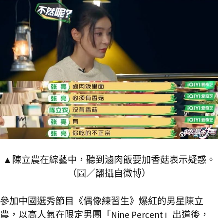
▲陳立農在綜藝中，聽到滷肉飯要加香菇表示疑惑。
（圖／翻攝自微博）
參加中國選秀節目《偶像練習生》爆紅的男星陳立
農，以高人氣在限定男團「Nine Percent」出道後，