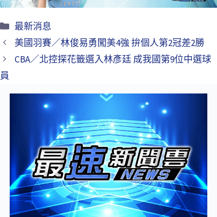
最新消息
美國羽賽／林俊易勇闖美4強 拚個人第2冠差2勝
CBA／北控探花籤選入林彥廷 成我國第9位中選球
員