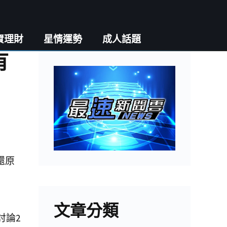
資理財
星情運勢
成人話題
有
還原
文章分類
討論2