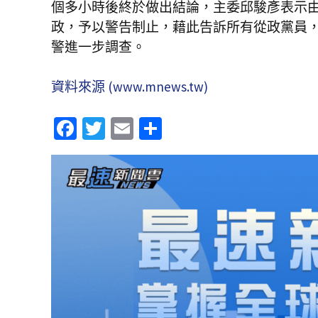
個多小時後終於做出結論，主委邱駿彥表示
政，予以警告制止，藉此告訴所有從政黨員
警進一步調查。
資料來源 (www.mnews.tw)
Fa
T
E
分
ce
wi
m
享
b
tt
ai
o
er
l
o
k