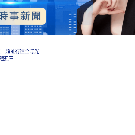
室 超扯行徑全曝光
體冠軍