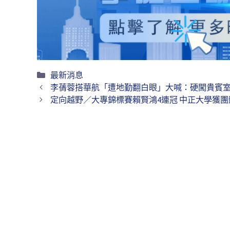
最新消息
李蒨蓉搭華航「遭地勤翻白眼」大喊：硬闖貴賓
定向越野／大專錦標賽賴賢鴻4連冠 中正大學獲團