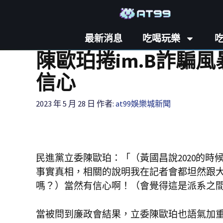
最新消息
吃喝玩樂
陳歐珀捲im.B詐騙
信心
2023 年 5 月 28 日
作者:
at99娛樂城新聞
民進黨立委陳歐珀：「（黃國昌說2020的
事實真相，相關的說明我在記者會都坦然跟
嗎？）當然有信心啊！（會覺得這是派系之
當被問到廉政會結果，立委陳歐珀也語氣加重