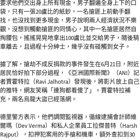
要求他們交出身上所有現金，男子翻遍全身上下的口
袋，只有一張20盧比的紙鈔，一名搶匪上前動手翻
找，也沒找到更多現金，男子說明兩人經濟狀況不樂
觀，沒想到觸動搶匪的同情心，其中一名搶匪居然自
掏腰包，搖搖晃晃地拿出100盧比並交給男子，隨後騎
車離去，且過程十分紳士，幾乎沒有碰觸到女子。
據了解，搶劫不成反捐款的事件發生在6月21日，附近
居民恰好拍下部分過程，《亞洲國際新聞》（ANI）記
者賈霍特拉（Ravi Jalhotra）發現後，將影片放上自己
的推特，網友笑稱「連狗都看傻了」。賈霍特拉補
充，兩名烏龍大盜已經落網。
德里警方表示，他們調閱監視器，循線逮捕會計師維
爾瑪（Dev Verma）和私人企業員工拉傑普特（Harsh
Rajput），扣押犯案用的手槍和機車，額外查扣到30