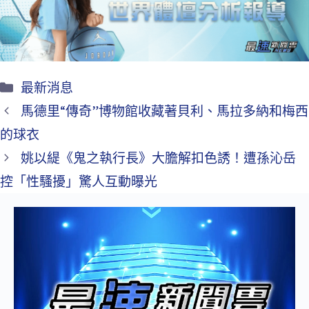
o
k
最新消息
馬德里“傳奇”博物館收藏著貝利、馬拉多納和梅西
的球衣
姚以緹《鬼之執行長》大膽解扣色誘！遭孫沁岳
控「性騷擾」驚人互動曝光