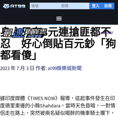
登入
註冊
身上只有8元連搶匪都不
MENU
忍 好心倒貼百元鈔「狗
都看傻」
2023 年 7 月 3 日
作者:
at99娛樂城新聞
據印度媒體《TIMES NOW》報導，這起事件發生在印
度德里東邊的小縣Shahdara，當時天色昏暗，一對情
侶走在路上，突然被兩名疑似喝醉的機車騎士攔下，