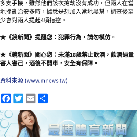
多支手機，雖然他們該次搶劫沒有成功，但兩人在當
地擾亂治安多時，據悉是想加入當地黑幫，調查後至
少會對兩人提起4項指控。
★《鏡新聞》提醒您：犯罪行為，請勿模仿。
★《鏡新聞》關心您：未滿18歲禁止飲酒，飲酒過量
害人害己，酒後不開車，安全有保障。
資料來源 (www.mnews.tw)
Fa
T
E
分
ce
wi
m
享
b
tt
ai
o
er
l