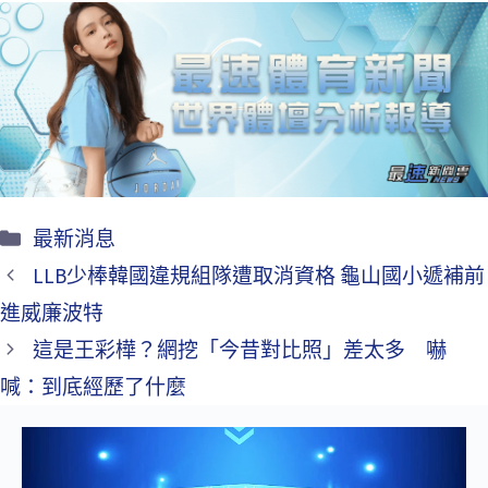
b
tt
ai
o
er
l
o
k
最新消息
LLB少棒韓國違規組隊遭取消資格 龜山國小遞補前
進威廉波特
這是王彩樺？網挖「今昔對比照」差太多 嚇
喊：到底經歷了什麼