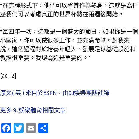
“在這種形式下，他們可以將其作為熱身，這就是為什
麼我們可以考慮真正的世界杯將在兩週後開始。
“每四年一次，這都是一個盛大的節日，如果你是一個
小國家，你可以做很多工作，並充滿希望。對我來
說，這個過程對於培養年輕人、發展足球基礎設施和
教練很重要。我認為這是重要的。”
[ad_2]
原文( 英 ) 來自於ESPN，由9J娛樂團隊註釋
更多 9J娛樂體育相關文章
Fa
T
E
分
ce
wi
m
享