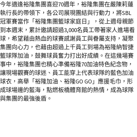
今年適逢裕隆集團喜迎70週年，裕隆集團在嚴陳莉蓮
執行長的帶領下，各公司展現團結與行動力，將SBL
冠軍賽當作「裕隆集團籃球家庭日」，從上週母親節
到本週末，累計邀請超過3,000名員工帶著家人進場看
球，希望藉由熱血的球賽感謝員工與眷屬支持，凝聚
集團向心力，也藉由超過上千員工到場為裕隆納智捷
籃球隊加油，鼓舞球員奮力打出好成績。在這幾場賽
事中，裕隆集團也精心準備裕隆70加油特色紀念物，
讓現場觀賽的球迷、員工能穿上代表球隊的藍色加油
球衣，高舉「裕隆加油、裕隆GO GO」應援毛巾，形
成球場邊的藍海，點燃板橋體育館的熱情，成為球隊
與集團的最強後盾。