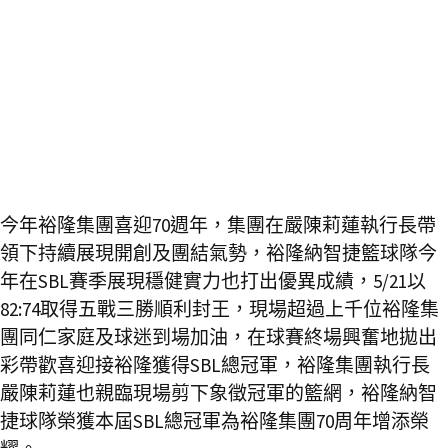
今年裕隆集團喜迎70週年，集團在嚴陳莉蓮執行長帶
領下持續展現開創及團結氣勢，裕隆納智捷籃球隊今
年在SBL賽季展現穩健實力也打出優異成績，5/21以
82:74取得五戰三勝順利封王，現場超過上千位裕隆集
團同仁家庭及球迷到場加油，在球賽終場興奮地拋出
彩帶歡喜迎接裕隆獲得SBL總冠軍，裕隆集團執行長
嚴陳莉蓮也親臨現場剪下象徵冠軍的籃網，裕隆納智
捷球隊榮獲本屆SBL總冠軍為裕隆集團70周年增添榮