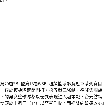
耀。
第20屆SBL暨第18屆WSBL超級籃球聯賽冠軍系列賽自
上週於板橋體育館開打，採五戰三勝制，裕隆集團旗
下的男女籃球隊都以優異表現進入冠軍戰，台元紡織
女籃於上週日（14）以亞軍作收。而裕隆納智捷以SBL