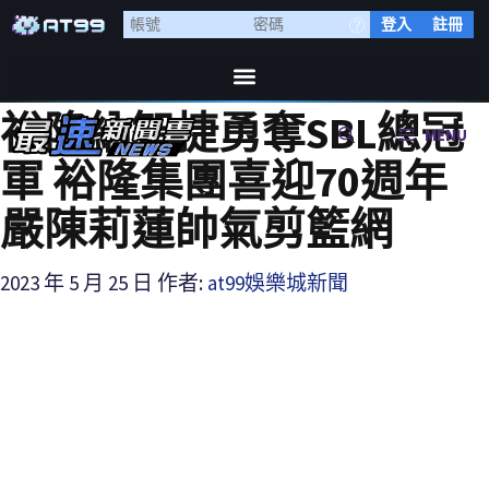
登入
註冊
裕隆納智捷勇奪SBL總冠
MENU
軍 裕隆集團喜迎70週年
嚴陳莉蓮帥氣剪籃網
2023 年 5 月 25 日
作者:
at99娛樂城新聞