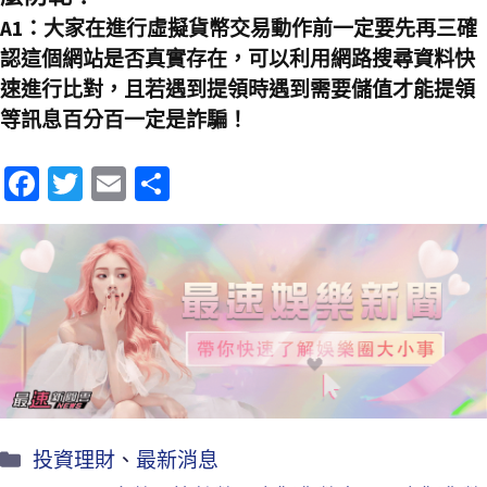
A1：大家在進行虛擬貨幣交易動作前一定要先再三確
認這個網站是否真實存在，可以利用網路搜尋資料快
速進行比對，且若遇到提領時遇到需要儲值才能提領
等訊息百分百一定是詐騙！
Fa
T
E
分
ce
wi
m
享
b
tt
ai
o
er
l
o
k
投資理財
、
最新消息