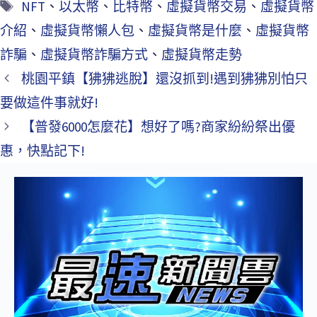
NFT
、
以太幣
、
比特幣
、
虛擬貨幣交易
、
虛擬貨幣
介紹
、
虛擬貨幣懶人包
、
虛擬貨幣是什麼
、
虛擬貨幣
詐騙
、
虛擬貨幣詐騙方式
、
虛擬貨幣走勢
桃園平鎮【狒狒逃脫】還沒抓到!遇到狒狒別怕只
要做這件事就好!
【普發6000怎麼花】想好了嗎?商家紛紛祭出優
惠，快點記下!