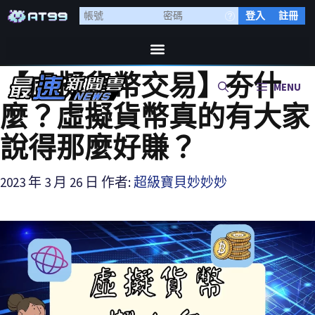
登入
註冊
【虛擬貨幣交易】夯什
MENU
麼？虛擬貨幣真的有大家
說得那麼好賺？
2023 年 3 月 26 日
作者:
超級寶貝妙妙妙