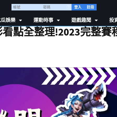
登入
註冊
吃瓜娛樂
運動時事
遊戲趣聞
投
看點全整理!2023完整賽