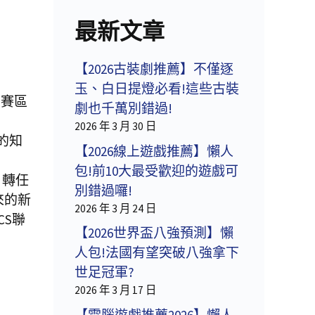
最新文章
【2026古裝劇推薦】不僅逐
玉、白日提燈必看!這些古裝
S賽區
劇也千萬別錯過!
2026 年 3 月 30 日
內的知
【2026線上遊戲推薦】懶人
包!前10大最受歡迎的遊戲可
 轉任
別錯過囉!
來的新
2026 年 3 月 24 日
CS聯
【2026世界盃八強預測】懶
人包!法國有望突破八強拿下
世足冠軍?
2026 年 3 月 17 日
【電腦遊戲推薦2026】懶人