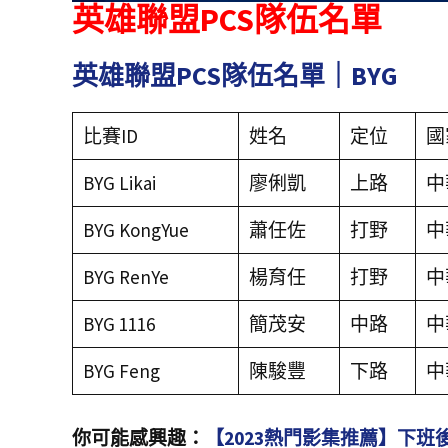
英雄聯盟PCS隊伍名單
英雄聯盟PCS隊伍名單｜BYG
比賽ID
姓名
定位
國
BYG Likai
廖俐凱
上路
中
BYG KongYue
蕭任佐
打野
中
BYG RenYe
楊育任
打野
中
BYG 1116
簡茂安
中路
中
BYG Feng
陳駿豐
下路
中
你可能感興趣：
【2023熱門影集推薦】下