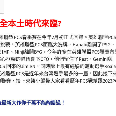
，全本土時代來臨?
英雄聯盟PCS春季賽在今年2月初正式回歸。英雄聯盟PC
挑戰，英雄聯盟PCS面臨大洗牌，Hanabi離開了PSG、
O轉戰 IMP、Minji離開BYG，今年許多在英雄聯盟PCS聯賽
架的隊伍剩下CFO，他們留住了Rest、Gemini與
從LCS 回來的JimieN，同時隊上最有經驗的輔助選手Koala
雄聯盟PCS是近年來台灣選手最多的一屆，因此接下
賽，接下來讓小編帶大家看看歷年PCS戰績跟2023P
】這些最新大作你千萬不能夠錯過！