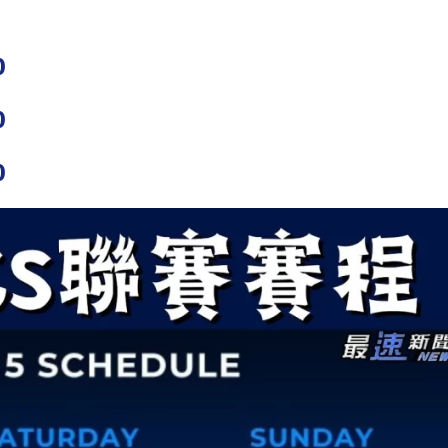
0
0
0