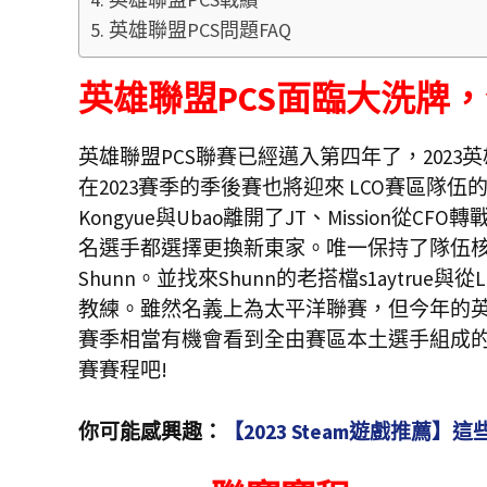
英雄聯盟PCS問題FAQ
英雄聯盟PCS面臨大洗牌
英雄聯盟PCS聯賽已經邁入第四年了，2023
在2023賽季的季後賽也將迎來 LCO賽區隊伍的
Kongyue與Ubao離開了JT、Mission從CF
名選手都選擇更換新東家。唯一保持了隊伍核心框
Shunn。並找來Shunn的老搭檔s1aytrue與
教練。雖然名義上為太平洋聯賽，但今年的英
賽季相當有機會看到全由賽區本土選手組成的聯
賽賽程吧!
你可能感興趣：
【2023 Steam遊戲推薦