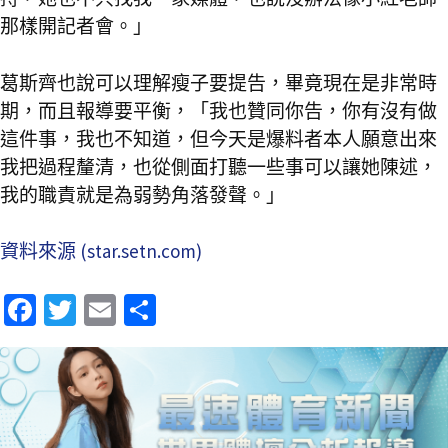
那樣開記者會。」
葛斯齊也說可以理解瘦子要提告，畢竟現在是非常時
期，而且報導要平衡，「我也贊同你告，你有沒有做
這件事，我也不知道，但今天是爆料者本人願意出來
我把過程釐清，也從側面打聽一些事可以讓她陳述，
我的職責就是為弱勢角落發聲。」
資料來源 (star.setn.com)
Fa
T
E
分
ce
wi
m
享
b
tt
ai
o
er
l
o