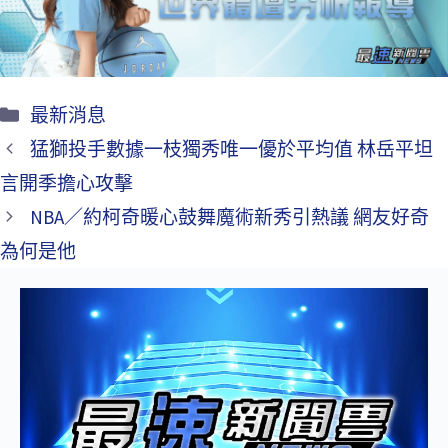
k
最新消息
猛獅投手數據一枝獨秀唯一優於平均值 林岳平坦
言開季擔心攻擊
NBA／約柯奇暖心鼓舞魔術新秀引熱議 網友好奇
為何是他