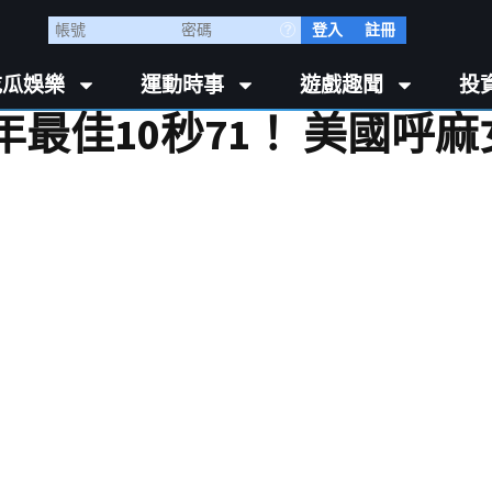
登入
註冊
吃瓜娛樂
運動時事
遊戲趣聞
投
最佳10秒71！ 美國呼麻