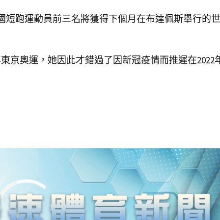
美國短跑運動員前三名將獲得下個月在布達佩斯舉行的
年東京奧運，她因此才錯過了因新冠疫情而推遲在2022