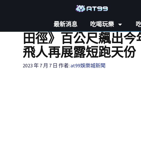
最新消息
吃喝玩樂
田徑》百公尺飆出今年
飛人再展露短跑天份
2023 年 7 月 7 日
作者:
at99娛樂城新聞