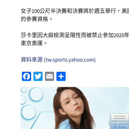
女子100公尺半決賽和決賽將於週五舉行，
的參賽資格。
莎卡里因大麻檢測呈陽性而被禁止參加2020
東京奧運。
資料來源 (tw.sports.yahoo.com)
Fa
T
E
分
ce
wi
m
享
b
tt
ai
o
er
l
o
k