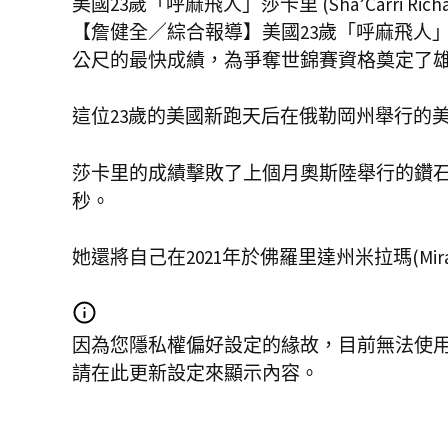
美國23歲「呼麻飛人」莎卡里 (Sha’Carri Ri
【詹健全／綜合報導】美國23歲「呼麻飛人」莎卡里 (
公尺的最快成績，為爭奪世錦賽資格奠定了
這位23歲的美國新跑天后在俄勒岡州舉行的美
莎卡里的成績擊敗了上個月奧斯陸舉行的鑽石聯賽上象牙海
秒。
她還將自己在2021年於佛羅里達州米拉瑪(M
因為您隱私權偏好設定的緣故，目前無法使
請在此更新設定來顯示內容。