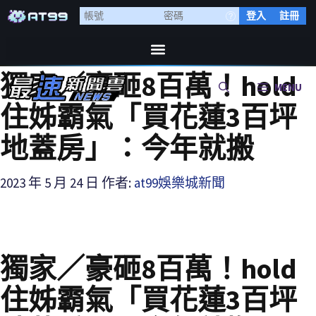
登入
註冊
獨家／豪砸8百萬！hold
MENU
住姊霸氣「買花蓮3百坪
地蓋房」：今年就搬
2023 年 5 月 24 日
作者:
at99娛樂城新聞
獨家／豪砸8百萬！hold
住姊霸氣「買花蓮3百坪