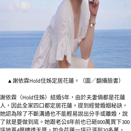
▲謝依霖Hold住姊定居花蓮。（圖／翻攝臉書）
謝依霖（Hold住姊）結婚5年，由於夫妻倆都是花蓮
人，因此全家四口都定居花蓮。提到經營婚姻秘訣，
她認為除了不斷溝通也不能輕易說出分手或離婚，說
了就是要做到底。她跟老公8年前也已砸800萬買下300
坪地蓋4層樓透天厝，如今花蓮一坪已漲到20多萬，