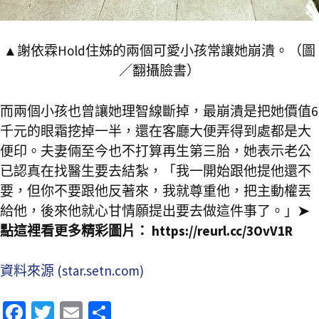
▲謝依霖Hold住姊的兩個可愛小孩常讓她崩潰。（圖
／翻攝臉書）
而兩個小孩也曾讓她理智線斷掉，最崩潰是把她價值6
千元的眼霜挖掉一半，還在客廳大便弄得到處都是大
便印。夫妻倆至今也不打算再生第三胎，她表示老公
已認真在找醫生要去結紮，「我一開始跟他提他還不
要，但你不要跟他反著來，我就尊重他，把主動權丟
給他，後來他就心甘情願提出要去做這件事了。」
➤
點這裡看更多精彩圖片： https://reurl.cc/3OvV1R
資料來源 (star.setn.com)
Fa
T
E
分