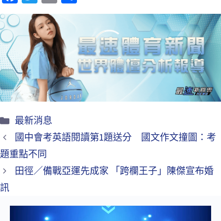
ce
wi
m
享
b
tt
ai
o
er
l
o
k
最新消息
國中會考英語閱讀第1題送分 國文作文撞圖：考
題重點不同
田徑／備戰亞運先成家 「跨欄王子」陳傑宣布婚
訊