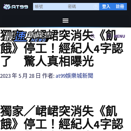
登入
註冊
獨家／峮峮突消失《飢
MENU
餓》停工！經紀人4字認
了 驚人真相曝光
2023 年 5 月 28 日
作者:
at99娛樂城新聞
獨家／峮峮突消失《飢
餓》停工！經紀人4字認