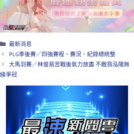
o
k
最新消息
PLG季後賽／四強賽程、賽況、紀錄總統整
大馬羽賽／林俊易苦戰後氣力放盡 不敵翁泓陽無
緣爭冠