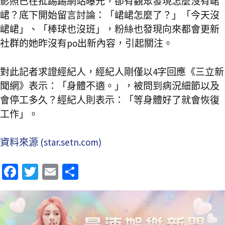
影照已在批踢踢網站曝光，卻有觀眾發現怎麼沒有峮
峮？底下開始留言討論：「峮峮怎麼了？」「今天沒
峮峮」、「棒球也沒班」，粉絲也發現向來都會更新
社群的她昨沒有po出新內容，引起關注。
對此記者求證經紀人，經紀人剛僅以4字回應《三立新
聞網》表示：「身體不適。」，被問到病況細節以及
會停工多久？經紀人則表示：「等身體好了就會恢復
工作」。
資料來源 (star.setn.com)
Fa
T
E
分
ce
wi
m
享
b
tt
ai
o
er
l