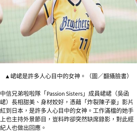
▲峮峮是許多人心目中的女神。（圖／翻攝臉書）
中信兄弟啦啦隊「Passion Sisters」成員峮峮（吳函
峮）長相甜美、身材姣好，憑藉「炸裂陳子豪」影片
紅到日本，是許多人心目中的女神。工作滿檔的她手
上也主持外景節目，豈料昨卻突然缺席錄影，對此經
紀人也做出回應。