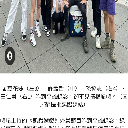
▲豆花妹（左3）、許孟哲（中）、孫協志（右4）、
王仁甫（右1）昨到高雄錄影，卻不見搭檔峮峮。（圖
／翻攝批踢踢網站）
峮峮主持的《飢餓遊戲》外景節目昨到高雄錄影，錄