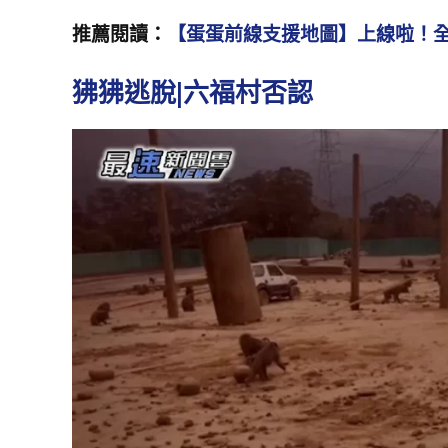
推薦閱讀：
【蛋蛋前線支援地圖】上線啦！
狒狒逃脫|六福村否認