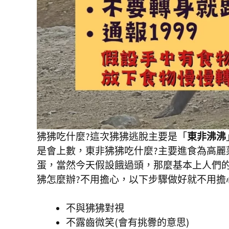
狒狒吃什麼?這次狒狒逃脫主要是「
東非沸沸
是會上數，東非狒狒吃什麼?主要進食為高麗
蛋，當然今天假設餓過頭，那麼基本上人們
狒怎麼辦?不用擔心，以下步驟做好就不用擔
不與狒狒對視
不露齒微笑(會有挑釁的意思)