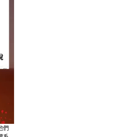
他們
爾系