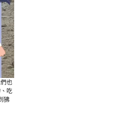
他們也
物、吃
到狒