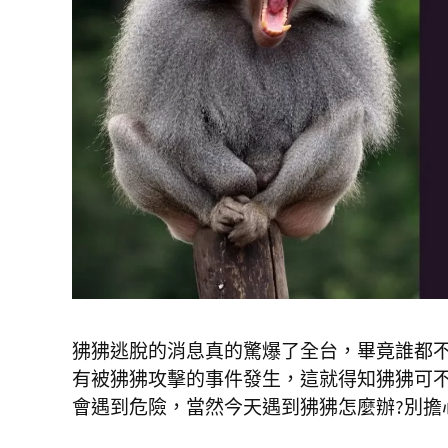
狒狒逃脫的消息真的驚爆了全台，畢竟誰都
有被狒狒攻擊的事件發生，這就得知狒狒可
會遇到危險，當然今天遇到狒狒怎麼辦?別擔