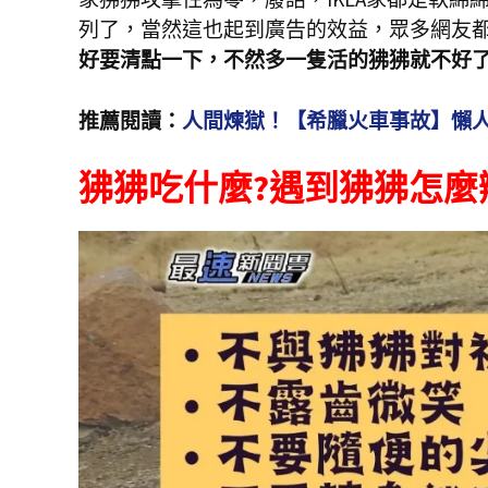
列了，當然這也起到廣告的效益，眾多網友都表
好要清點一下，不然多一隻活的狒狒就不好
推薦閱讀：
人間煉獄！【希臘火車事故】懶
狒狒吃什麼?遇到狒狒怎麼