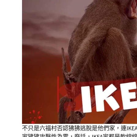
不只是六福村否認狒狒逃脫是他們家，連IK
家狒狒攻擊性為零，廢話，IKEA家都是軟