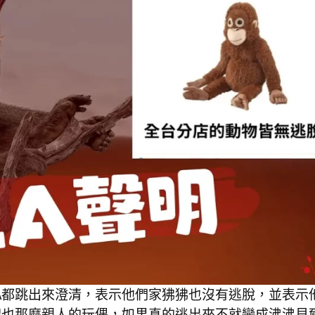
EA都跳出來澄清，表示他們家狒狒也沒有逃脫，並表示
綿綿也那麼親人的玩偶，如果真的逃出來不就變成沸沸貝