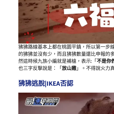
狒狒路線基本上都在桃園平鎮，所以第一步
的狒狒並沒有少，而且狒狒數量還比申報的
然這時候九族小編就是補槍，表示:「
不是你
也三字反擊說是：「
放山雞
」。不得說火力
狒狒逃脫|IKEA否認