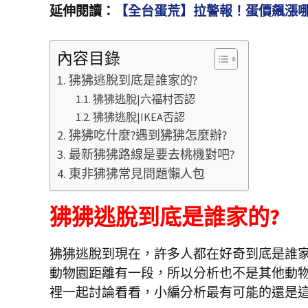
延伸閱讀：
【全台蛋荒】拉警報！蛋價飆漲
內容目錄
狒狒逃脫到底是誰家的?
狒狒逃脫|六福村否認
狒狒逃脫|IKEA否認
狒狒吃什麼?遇到狒狒怎麼辦?
最新狒狒路線是要去桃機對吧?
東非狒狒常見問題懶人包
狒狒逃脫到底是誰家的?
狒狒逃脫到現在，許多人都在好奇到底是誰
動物園距離有一段，所以分析也不是其他動
裡一起討論看看，小編分析最有可能的還是