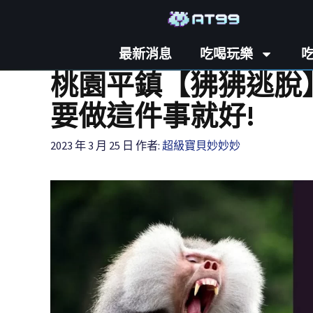
最新消息
吃喝玩樂
桃園平鎮【狒狒逃脫
要做這件事就好!
2023 年 3 月 25 日
作者:
超級寶貝妙妙妙