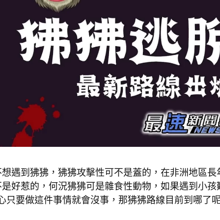
不想遇到狒狒，狒狒攻擊性可不是蓋的，在非洲地區長
不是好惹的，何況狒狒可是雜食性動物，如果遇到小孩
心只要做這件事情就會沒事，那狒狒路線目前到哪了呢