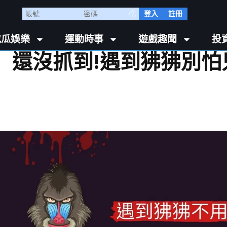
登入
註冊
吃瓜娛樂
運動時事
遊戲趣聞
投
】還沒抓到!遇到狒狒別怕