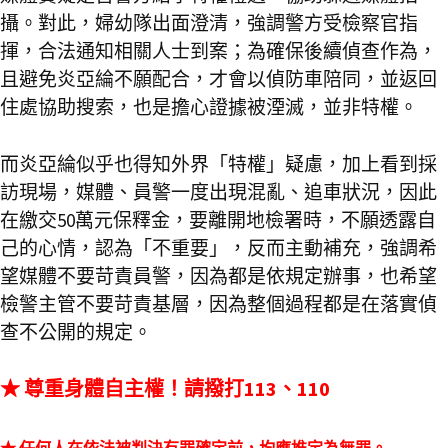
攝。對此，婦幼隊出面澄清，強調警方受檢察官指
揮，合法通知相關人士到案；為確保後續偵查作為，
且避免炎亞綸不願配合，才會以偵防車陪同，並返回
住處協助搜索，也是擔心證據被湮滅，並非特權。
而炎亞綸似乎也得知外界「特權」疑慮，加上看到採
訪現場，媒體、員警一度出現混亂、追車狀況，因此
在繳交50萬元保釋金，要離開地檢署時，不願透露自
己的心情，認為「不重要」，反而主動補充，強調希
望媒體不要苛責員警，因為都是依規定辦事，也希望
檢警主管不要苛責基層，因為整個過程都是在落實偵
查不公開的規定。
★ 尊重身體自主權！請撥打113、110
★ 任何人在依法被判決有罪確定前，均應推定為無罪。