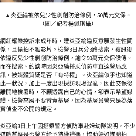
▲炎亞綸被依兒少性剝削防治條例，50萬元交保。
（圖／記者楊佩琪攝）
網紅耀樂控訴未成年時，遭炎亞綸違反意願發生性關
係，且偷拍不雅影片。檢警3日兵分3路搜索，複訊後
依違反兒少性剝削防治條例，諭令50萬元交保候傳。
而在搜索、約談時因炎亞綸搭乘偵防車直達警局應
訊，被媒體質疑是否「有特權」。炎亞綸似乎也知道
此一狀況，加上一度出現採訪現場混亂，因此交保後
離開地檢署時，不願透露自己的心情，卻表示希望媒
體、檢警高層不要苛責基層，因為基層員警只是為落
實偵查不公開的規定。
炎亞綸3日上午因搭乘警方偵防車赴婦幼隊說明，不少
媒體質疑是否警方給予特權禮遇，協助躲避媒體拍