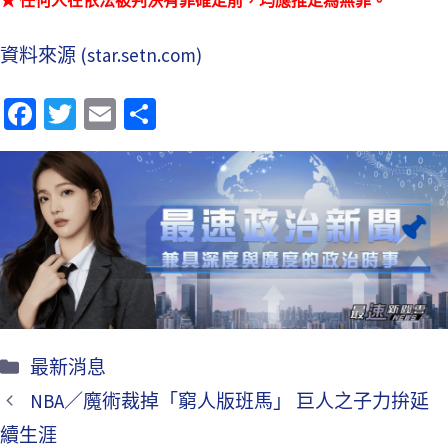
資料來源 (star.setn.com)
Fa
T
E
分
ce
wi
m
享
b
tt
ai
o
er
l
o
k
最新消息
NBA／魔術裁掉「窮人版班馬」 巨人之子力拚延
續生涯