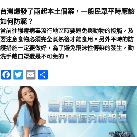
台灣爆發了兩起本土個案，一般民眾平時應該
如何防範？
當前往猴痘病毒流行地區時要避免與動物的接觸，及
要注意食物必須完全煮熟後才能食用。另外平時的防
護措施一定要做好，為了避免飛沫性傳染的發生，勤
洗手戴口罩還是不可免的。
Fa
T
E
分
ce
wi
m
享
b
tt
ai
o
er
l
o
k