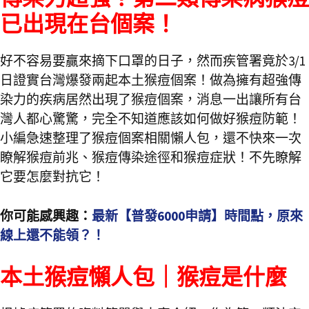
已出現在台個案！
好不容易要贏來摘下口罩的日子，然而疾管署竟於3/1
日證實台灣爆發兩起本土猴痘個案！做為擁有超強傳
染力的疾病居然出現了猴痘個案，消息一出讓所有台
灣人都心驚驚，完全不知道應該如何做好猴痘防範！
小編急速整理了猴痘個案相關懶人包，還不快來一次
瞭解猴痘前兆、猴痘傳染途徑和猴痘症狀！不先瞭解
它要怎麼對抗它！
你可能感興趣：
最新【普發6000申請】時間點，原來
線上還不能領？！
本土猴痘懶人包｜猴痘是什麼