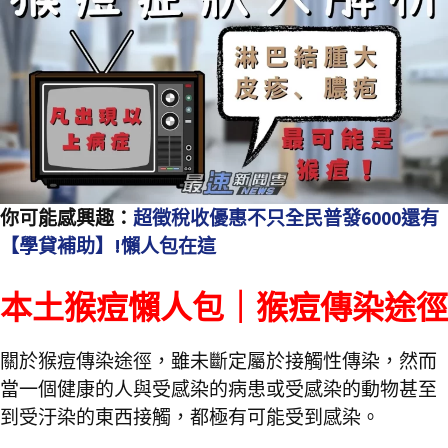
你可能感興趣：
超徵稅收優惠不只全民普發6000還有
【學貸補助】!懶人包在這
本土猴痘懶人包｜猴痘傳染途徑
關於猴痘傳染途徑，雖未斷定屬於接觸性傳染，然而
當一個健康的人與受感染的病患或受感染的動物甚至
到受汙染的東西接觸，都極有可能受到感染。