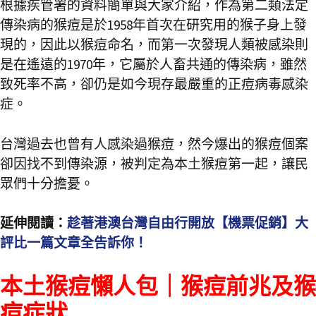
根據疾管署的資料簡單與大家介紹，作為第二類法定
傳染病的猴痘是於1958年首次在研究用的猴子身上發
現的，因此以猴痘命名，而第一次發現人類被感染則
是在遙遠的1970年，它屬於人畜共通的傳染病，雖然
致死率不高，卻仍是如今現存最嚴重的正痘病毒感染
症。
台灣過去也曾有人感染過猴痘，然今爆出的猴痘個案
卻因找不到傳染源，被判定為本土猴痘第一起，讓民
眾們十分擔憂。
延伸閱讀：
趁著港澳台灣自由行開放【機票促銷】大
評比一篇文章全告訴你！
本土猴痘懶人包｜猴痘前兆及猴
痘症狀