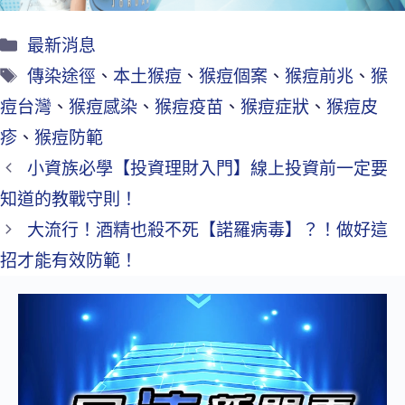
最新消息
傳染途徑
、
本土猴痘
、
猴痘個案
、
猴痘前兆
、
猴
痘台灣
、
猴痘感染
、
猴痘疫苗
、
猴痘症狀
、
猴痘皮
疹
、
猴痘防範
小資族必學【投資理財入門】線上投資前一定要
知道的教戰守則！
大流行！酒精也殺不死【諾羅病毒】？！做好這
招才能有效防範！