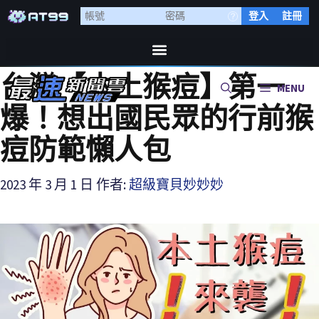
登入
註冊
台灣【本土猴痘】第一
MENU
爆！想出國民眾的行前猴
痘防範懶人包
2023 年 3 月 1 日
作者:
超級寶貝妙妙妙