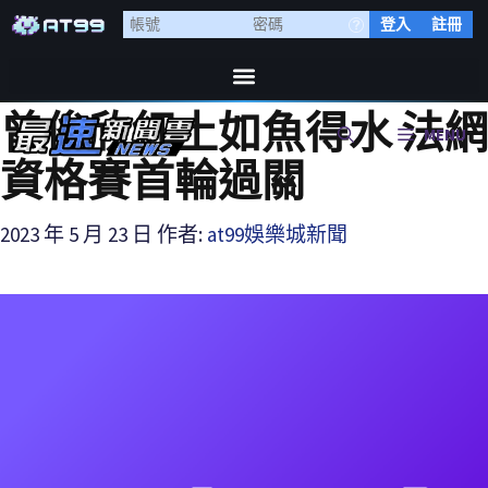
登入
註冊
曾俊欣紅土如魚得水 法網
MENU
資格賽首輪過關
2023 年 5 月 23 日
作者:
at99娛樂城新聞