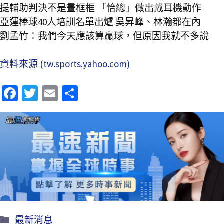
提輔助判決不是畫框框 「恰總」做出戴耳機動作
亞運棒球40人培訓名單出爐 吳昇峰、林瀚都在內
劉孟竹：我們今天應該算贏球，但原因我就不多說
資料來源 (tw.sports.yahoo.com)
Fa
T
E
分
ce
wi
m
享
b
tt
ai
o
er
l
o
k
最新消息