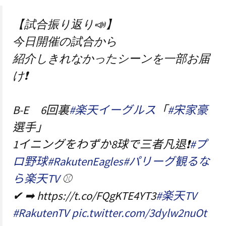
【試合振り返り📣】
今日開催の試合から
紹介しきれなかったシーンを一部お届
け❗️
B-E 6回裏
#楽天イーグルス
「
#宋家豪
選手」
1イニングをわずか8球で三者凡退❗️
#プ
ロ野球
#RakutenEagles
#パリーグ観るな
ら楽天TV
⚾
✔ ➡ https://t.co/FQgKTE4YT3
#楽天TV
#RakutenTV
pic.twitter.com/3dylw2nuOt