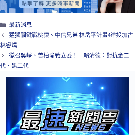
最新消息
猛獅關鍵戰桃猿、中信兄弟 林岳平計畫4洋投加古
林睿煬
徵召吳崢、曾柏瑜戰立委！ 賴清德：對抗金二
代、黑二代