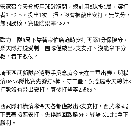
宋家豪今天登板用球數精簡，總計用8球投1局，讓打
者3上3下，投出1次三振，沒有被敲出安打，無失分，
無關勝敗，賽後防禦率4.82。
歐力士隊8局下靠著宗佑磨適時安打再添1分保險分，
樂天隊打線受制，團隊僅敲出2支安打、沒能拿下分
數，吞下敗仗。
埼玉西武獅隊台灣野手吳念庭今天在二軍出賽，與橫
濱DeNA隊比賽先發打5棒、守二壘，吳念庭今天總計3
打數沒有敲出安打，賽後打擊率2成86。
西武隊和橫濱隊今天各都僅敲出3支安打，西武隊5局
下靠著接連安打、失誤跑回致勝分，終場以1比0拿下
勝利。