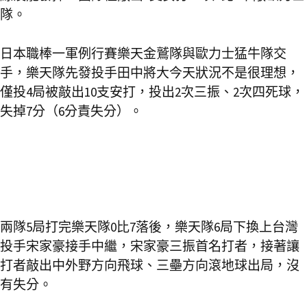
隊。
日本職棒一軍例行賽樂天金鷲隊與歐力士猛牛隊交
手，樂天隊先發投手田中將大今天狀況不是很理想，
僅投4局被敲出10支安打，投出2次三振、2次四死球，
失掉7分（6分責失分）。
兩隊5局打完樂天隊0比7落後，樂天隊6局下換上台灣
投手宋家豪接手中繼，宋家豪三振首名打者，接著讓
打者敲出中外野方向飛球、三壘方向滾地球出局，沒
有失分。