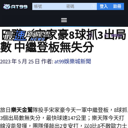
登入
註冊
日職／宋家豪8球抓3出局
MENU
數 中繼登板無失分
2023 年 5 月 25 日
作者:
at99娛樂城新聞
旅日
樂天金鷲
隊投手宋家豪今天一軍中繼登板，8球抓
3個出局數無失分，最快球速147公里；樂天隊今天打
線沒能發揮，團隊僅敲出2支安打，以0比8不敵歐力士