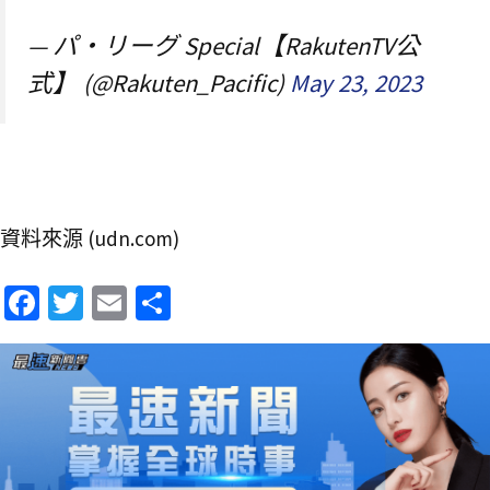
— パ・リーグ Special【RakutenTV公
式】 (@Rakuten_Pacific)
May 23, 2023
資料來源 (udn.com)
Fa
T
E
分
ce
wi
m
享
b
tt
ai
o
er
l
o
k