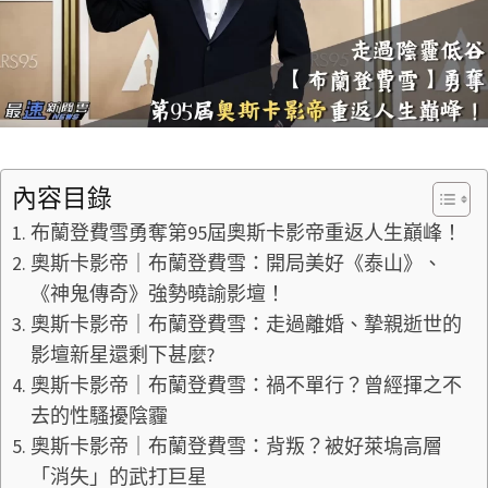
內容目錄
布蘭登費雪勇奪第95屆奧斯卡影帝重返人生巔峰！
奧斯卡影帝｜布蘭登費雪：開局美好《泰山》、
《神鬼傳奇》強勢曉諭影壇！
奧斯卡影帝｜布蘭登費雪：走過離婚、摯親逝世的
影壇新星還剩下甚麼?
奧斯卡影帝｜布蘭登費雪：禍不單行？曾經揮之不
去的性騷擾陰霾
奧斯卡影帝｜布蘭登費雪：背叛？被好萊塢高層
「消失」的武打巨星