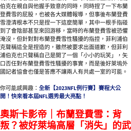
伯克在親自與他握手致意的同時，同時捏了一下布蘭
登費雪的屁股，也被各大媒體報導，但事後布蘭登費
雪澄清根本不只是捏一下這麼簡單，其中一根手指碰
到了會陰部甚至來回游移，當時的布蘭登費雪被恐懼
淹沒，但針對對布蘭登費雪性騷擾的指控，菲利浦伯
克聲稱這全是捏造的，雖然被要求出面道歉，但菲利
浦伯克也只聲稱自己是開了一個「小小的玩笑」，矢
口否任對布蘭登費雪性騷擾的事實，而是後好萊塢外
國記者協會也僅是答應不讓兩人有共處一室的可能。
你可能感興趣：
全新【2023NFL例行賽】賽程大公
開！快來看本屆NFL選秀最大亮點！
奧斯卡影帝｜布蘭登費雪：背
叛？被好萊塢高層「消失」的武