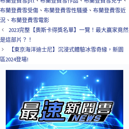
布蘭登費雪ptt
、
布蘭登費雪作品
、
布蘭登費雪兒子
、
布蘭登費雪受傷
、
布蘭登費雪性騷擾
、
布蘭登費雪近
況
、
布蘭登費雪電影
2023完整【奧斯卡得獎名單】一覽！最大贏家竟然
是這部片？！
【東京海洋迪士尼】沉浸式體驗冰雪奇緣，新園
區2024登場!