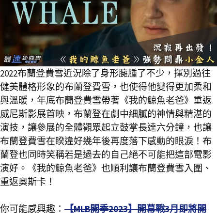
2022布蘭登費雪近況除了身形臃腫了不少，揮別過往
健美體格形象的布蘭登費雪，也使得他變得更加柔和
與溫暖，年底布蘭登費雪帶著《我的鯨魚老爸》重返
威尼斯影展首映，布蘭登在劇中細膩的神情與精湛的
演技，讓參展的全體觀眾起立鼓掌長達六分鐘，也讓
布蘭登費雪在睽違好幾年後再度落下感動的眼淚！布
蘭登也同時笑稱若是過去的自己絕不可能把這部電影
演好。《我的鯨魚老爸》也順利讓布蘭登費雪入圍、
重返奧斯卡！
你可能感興趣：
【MLB開季2023】開幕戰3月即將開