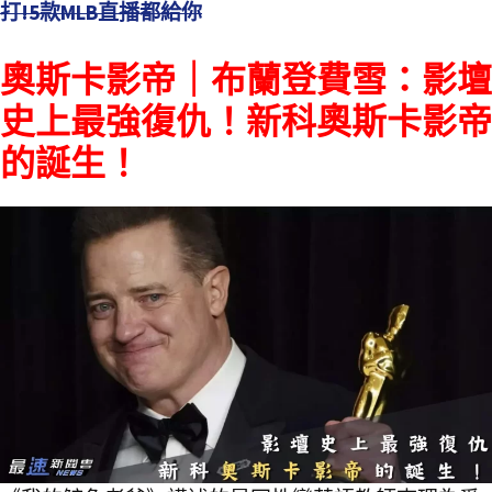
打!5款MLB直播都給你
奧斯卡影帝｜布蘭登費雪：影壇
史上最強復仇！新科奧斯卡影帝
的誕生！