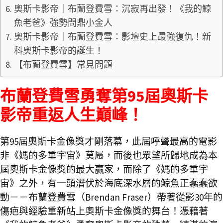
奧斯卡影帝｜布蘭登費雪：沉寂再出發！《我的鯨
魚老爸》強勢問鼎小金人
奧斯卡影帝｜布蘭登費雪：影壇史上最強復仇！新
科奧斯卡影帝的誕生！
【布蘭登費雪】常見問題
布蘭登費雪勇奪第95屆奧斯卡
影帝重返人生巔峰！
第95屆奧斯卡金像獎才剛落幕，此屆呼聲最高的電影
非《媽的多重宇宙》莫屬，而後也眾望所歸地成為本
屆奧斯卡金像獎的最大贏家，而除了《媽的多重宇
宙》之外，有一頭潛伏於海底深水層的鯨魚正蠢蠢欲
動－－布蘭登費雪（Brendan Fraser）帶著從影30年的
傷疤與經驗重新站上奧斯卡金像獎的舞台！憑藉著