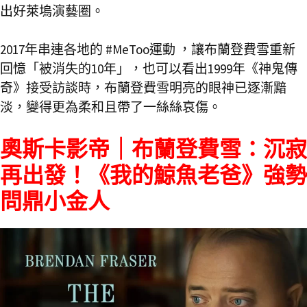
出好萊塢演藝圈。
2017年串連各地的 #MeToo運動 ，讓布蘭登費雪重新
回憶「被消失的10年」，也可以看出1999年《神鬼傳
奇》接受訪談時，布蘭登費雪明亮的眼神已逐漸黯
淡，變得更為柔和且帶了一絲絲哀傷。
奧斯卡影帝｜布蘭登費雪：沉寂
再出發！《我的鯨魚老爸》強勢
問鼎小金人