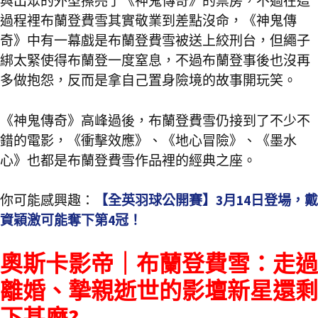
與出眾的外型擦亮了《神鬼傳奇》的票房，不過在這
過程裡布蘭登費雪其實敬業到差點沒命，《神鬼傳
奇》中有一幕戲是布蘭登費雪被送上絞刑台，但繩子
綁太緊使得布蘭登一度窒息，不過布蘭登事後也沒再
多做抱怨，反而是拿自己置身險境的故事開玩笑。
《神鬼傳奇》高峰過後，布蘭登費雪仍接到了不少不
錯的電影，《衝擊效應》、《地心冒險》、《墨水
心》也都是布蘭登費雪作品裡的經典之座。
你可能感興趣：
【全英羽球公開賽】3月14日登場，戴
資穎激可能奪下第4冠！
奧斯卡影帝｜布蘭登費雪：走過
離婚、摯親逝世的影壇新星還剩
下甚麼?