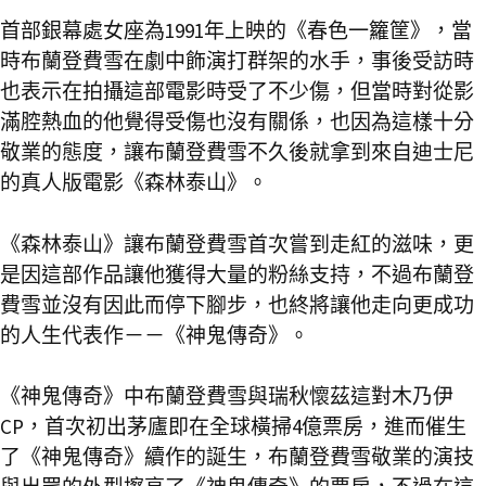
首部銀幕處女座為1991年上映的《春色一籮筐》，當
時布蘭登費雪在劇中飾演打群架的水手，事後受訪時
也表示在拍攝這部電影時受了不少傷，但當時對從影
滿腔熱血的他覺得受傷也沒有關係，也因為這樣十分
敬業的態度，讓布蘭登費雪不久後就拿到來自迪士尼
的真人版電影《森林泰山》。
《森林泰山》讓布蘭登費雪首次嘗到走紅的滋味，更
是因這部作品讓他獲得大量的粉絲支持，不過布蘭登
費雪並沒有因此而停下腳步，也終將讓他走向更成功
的人生代表作－－《神鬼傳奇》。
《神鬼傳奇》中布蘭登費雪與瑞秋懷茲這對木乃伊
CP，首次初出茅廬即在全球橫掃4億票房，進而催生
了《神鬼傳奇》續作的誕生，布蘭登費雪敬業的演技