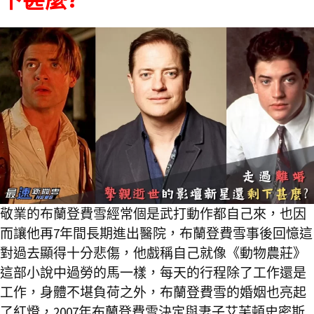
敬業的布蘭登費雪經常個是武打動作都自己來，也因
而讓他再7年間長期進出醫院，布蘭登費雪事後回憶這
對過去顯得十分悲傷，他戲稱自己就像《動物農莊》
這部小說中過勞的馬一樣，每天的行程除了工作還是
工作，身體不堪負荷之外，布蘭登費雪的婚姻也亮起
了紅燈，2007年布蘭登費雪決定與妻子艾芙頓史密斯