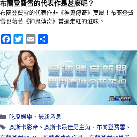
布蘭登費雪的代表作是甚麼呢？
布蘭登費雪的代表作非《神鬼傳奇》莫屬！布蘭登費
雪也藉著《神鬼傳奇》嘗遍走紅的滋味。
Fa
T
E
分
ce
wi
m
享
b
tt
ai
o
er
l
o
k
吃瓜娛樂
、
最新消息
奧斯卡影帝
、
奧斯卡最佳男主角
、
布蘭登費雪
、