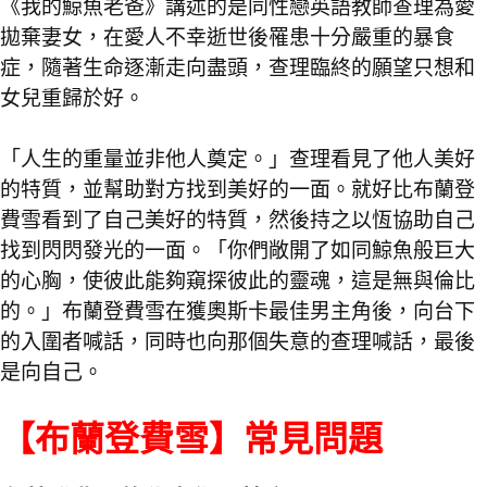
《我的鯨魚老爸》講述的是同性戀英語教師查理為愛
拋棄妻女，在愛人不幸逝世後罹患十分嚴重的暴食
症，隨著生命逐漸走向盡頭，查理臨終的願望只想和
女兒重歸於好。
「人生的重量並非他人奠定。」查理看見了他人美好
的特質，並幫助對方找到美好的一面。就好比布蘭登
費雪看到了自己美好的特質，然後持之以恆協助自己
找到閃閃發光的一面。「你們敞開了如同鯨魚般巨大
的心胸，使彼此能夠窺探彼此的靈魂，這是無與倫比
的。」布蘭登費雪在獲奧斯卡最佳男主角後，向台下
的入圍者喊話，同時也向那個失意的查理喊話，最後
是向自己。
【布蘭登費雪】常見問題