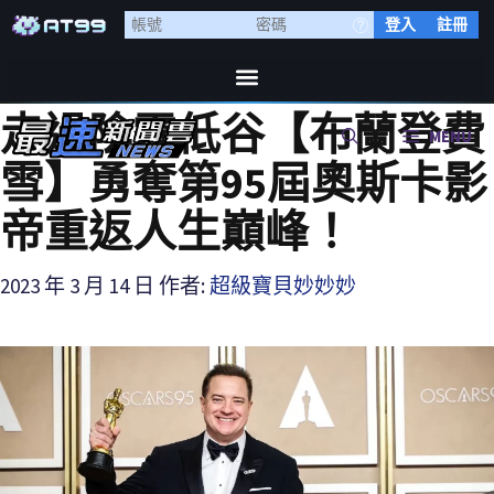
登入
註冊
走過陰霾低谷【布蘭登費
MENU
雪】勇奪第95屆奧斯卡影
帝重返人生巔峰！
2023 年 3 月 14 日
作者:
超級寶貝妙妙妙