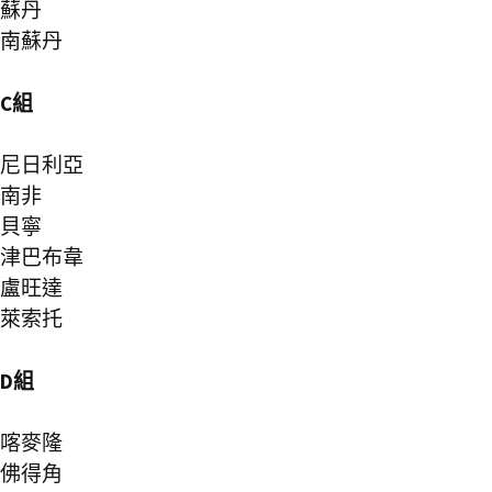
蘇丹
南蘇丹
C組
尼日利亞
南非
貝寧
津巴布韋
盧旺達
萊索托
D組
喀麥隆
佛得角