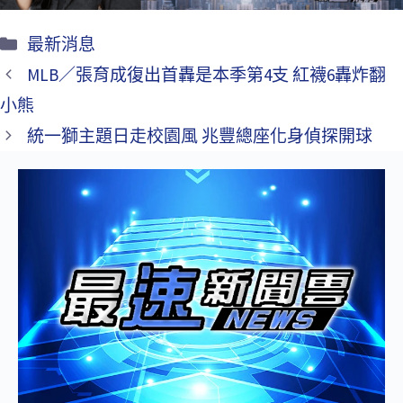
最新消息
MLB／張育成復出首轟是本季第4支 紅襪6轟炸翻
小熊
統一獅主題日走校園風 兆豐總座化身偵探開球