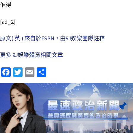
乍得
[ad_2]
原文( 英 ) 來自於ESPN，由9J娛樂團隊註釋
更多 9J娛樂體育相關文章
Fa
T
E
分
ce
wi
m
享
b
tt
ai
o
er
l
o
k