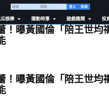
登入
註冊
吃瓜娛樂
運動時事
遊戲趣聞
投
蕾！曝黃國倫「陪王世均
能
蕾！曝黃國倫「陪王世均
能