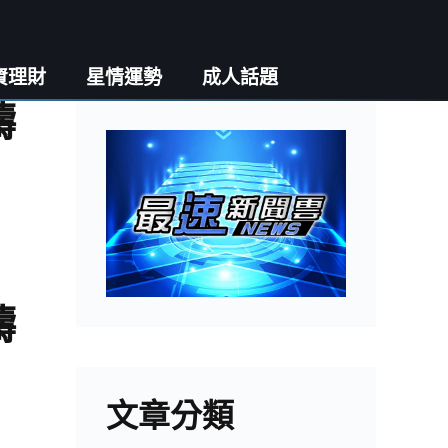
資理財
星情運勢
成人話題
禱
禱
文章分類