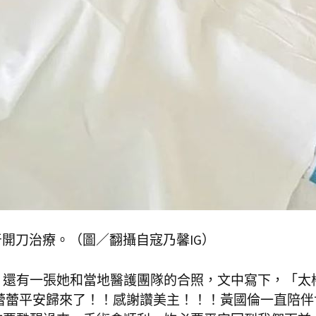
開刀治療。（圖／翻攝自寇乃馨IG）
，還有一張她和當地醫護團隊的合照，文中寫下，「太
蕾蕾平安歸來了！！感謝讚美主！！！黃國倫一直陪伴