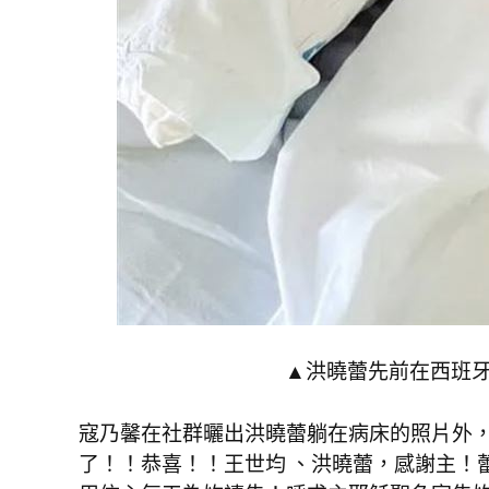
▲洪曉蕾先前在西班牙
寇乃馨在社群曬出洪曉蕾躺在病床的照片外
了！！恭喜！！王世均 、洪曉蕾，感謝主！