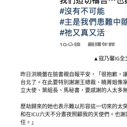
▲寇乃馨IG全
昨日洪曉蕾在臉書親自報平安，「很抱歉，
台北了。在此要特別謝謝王總裁、䁱菁姐像
立大使、葉組長、馬秘書，要感謝的人太多
歷劫歸來的她也表示難以形容這一切來的太突然，「
和在ICU六天不分晝夜照顧我的天使們。也
任。」