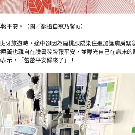
報平安。（圖／翻攝自寇乃馨IG）
到西班牙旅遊時，途中卻因為扁桃腺感染住進加護病房緊
洪曉蕾也親自在臉書發聲報平安，並曝光自己在病床的
動表示，「蕾蕾平安歸來了」！