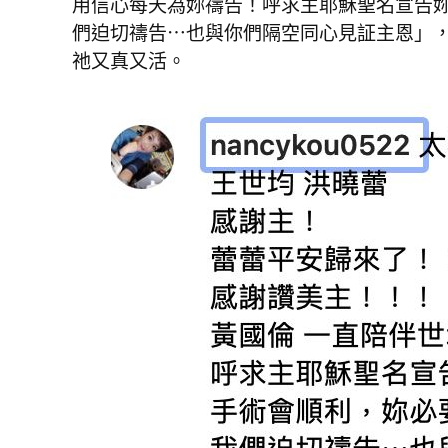
用信心每天為妳禱告！呼求主耶穌聖名宣告
們迫切禱告⋯也與你們隔空同心見証主恩」
祂又真又活。