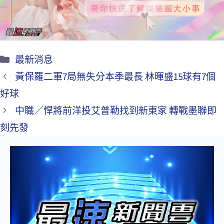
k
最新消息
黃保羅二軍7局無失分本季最長 林暉盛15球有7個
好球
中職／悍將前洋投艾普勒找到新東家 轉戰墨聯即
刻先發