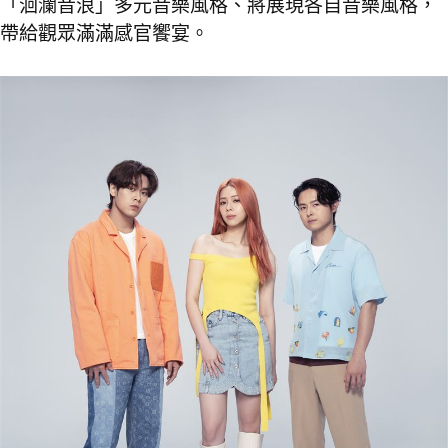
「洄瀾音浪」多元音樂風格、將展現各自音樂風格，
帶給觀眾滿滿感官饗宴。