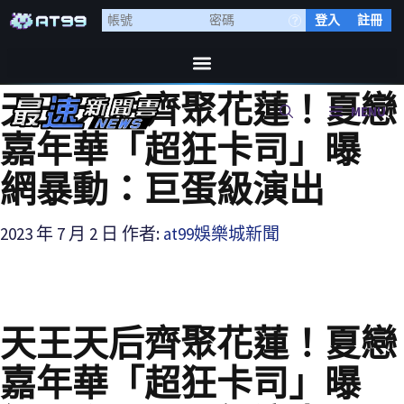
登入
註冊
天王天后齊聚花蓮！夏戀
MENU
嘉年華「超狂卡司」曝
網暴動：巨蛋級演出
2023 年 7 月 2 日
作者:
at99娛樂城新聞
天王天后齊聚花蓮！夏戀
嘉年華「超狂卡司」曝