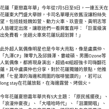
花蓮「夏戀嘉年華」今年從7月5日至9日，一連五天在
花蓮東大門盛大舉辦，卡司名單曝光依舊沒讓粉絲失
望，包括娃娃魏如萱、動力火車、玖壹壹、黃明志等
人皆確定出席，讓歌迷們一看興奮直呼：「巨蛋級演
出免費看，坐趟火車來花蓮玩超划算！」
此外超人氣偶像明星也是今年大亮點，像是盧廣仲、
「九澤CP」陳零九及邱鋒澤、婁峻碩、男團Ozone等
人氣偶像，都將現身演出，超過40組超強卡司嗨翻花
蓮。其中盧廣仲也分享，對於花蓮獨鍾的景點，他推
薦「七星潭的海邊和周圍的咖啡蠻讚的」，若可以
long stay在花蓮放鬆，在海邊露營、烤個火。
今年花蓮夏戀嘉年華共有5大主題：「原民搖擺夜」、
「浪漫仲夏夜」、「大嘻哈時代」、「洄瀾開唱」、