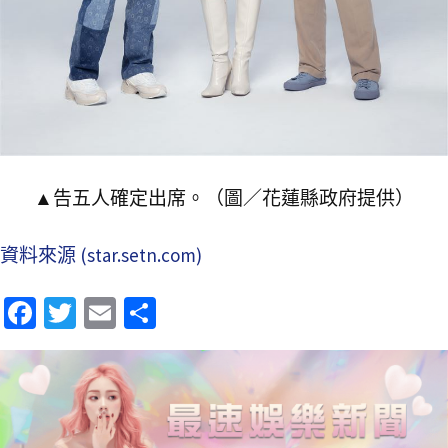
▲告五人確定出席。（圖／花蓮縣政府提供）
資料來源 (star.setn.com)
Fa
T
E
分
ce
wi
m
享
b
tt
ai
o
er
l
o