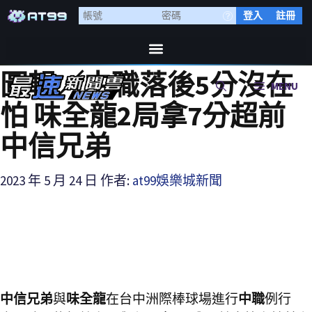
登入
註冊
圖輯／中職落後5分沒在
MENU
怕 味全龍2局拿7分超前
中信兄弟
2023 年 5 月 24 日
作者:
at99娛樂城新聞
中信兄弟
與
味全龍
在台中洲際棒球場進行
中職
例行