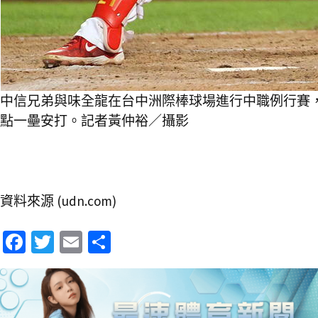
中信兄弟與味全龍在台中洲際棒球場進行中職例行賽
點一壘安打。記者黃仲裕／攝影
資料來源 (udn.com)
Fa
T
E
分
ce
wi
m
享
b
tt
ai
o
er
l