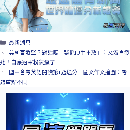
o
k
最新消息
莫莉首發聲？對話曝「緊抓IU手不放」：又沒喜歡
她！自豪冠軍粉氣瘋了
國中會考英語閱讀第1題送分 國文作文撞圖：考
題重點不同