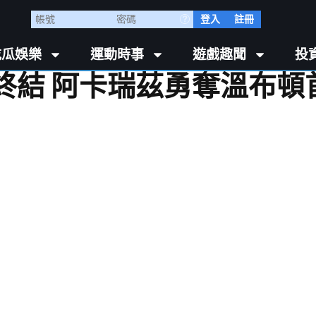
登入
註冊
吃瓜娛樂
運動時事
遊戲趣聞
投
終結 阿卡瑞茲勇奪溫布頓