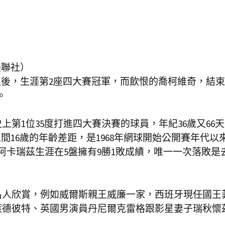
美聯社）
稱王後，生涯第2座四大賽冠軍，而飲恨的喬柯維奇，結
。
第1位35度打進四大賽決賽的球員，年紀36歲又66
間16歲的年齡差距，是1968年網球開始公開賽年代以
阿卡瑞茲生涯在5盤擁有9勝1敗成績，唯一一次落敗是
名人欣賞，例如威爾斯親王威廉一家，西班牙現任國王
萊德彼特、英國男演員丹尼爾克雷格跟影星妻子瑞秋懷