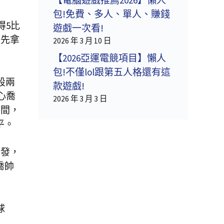
包!免費、多人、單人、賺錢
得5比
遊戲一次看!
並先拿
2026 年 3 月 10 日
【2026亞運電競項目】懶人
包!不僅lol跟第五人格還有這
段兩
款遊戲!
心喬
2026 年 3 月 3 日
時間，
平。
破發，
喬帥
球