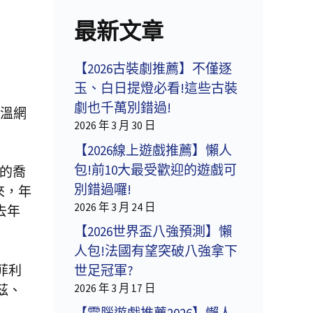
最新文章
【2026古裝劇推薦】不僅逐
玉、白日提燈必看!這些古裝
劇也千萬別錯過!
束溫網
2026 年 3 月 30 日
【2026線上遊戲推薦】懶人
包!前10大最受歡迎的遊戲可
天的喬
別錯過囉!
來，年
2026 年 3 月 24 日
去年
【2026世界盃八強預測】懶
人包!法國有望突破八強拿下
菲利
世足冠軍?
茲、
2026 年 3 月 17 日
【電腦遊戲推薦2026】懶人