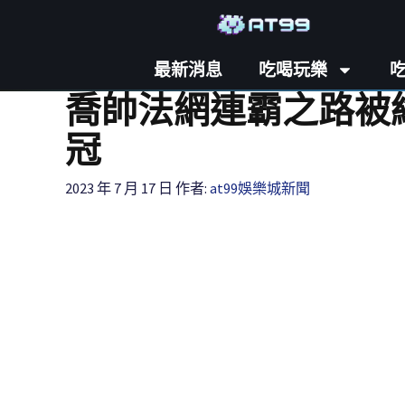
最新消息
吃喝玩樂
喬帥法網連霸之路被
冠
2023 年 7 月 17 日
作者:
at99娛樂城新聞