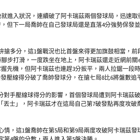
就進入狀況，連續破了阿卡瑞茲兩個發球局，迅速取
發，但下一局喬帥在自己發球局還是直落4分強勢保發
拚搶多分，這1盤戰況也比首盤來得更加旗鼓相當，前
時腳步打滑，一度跌坐在地上，阿卡瑞茲還走近網前關
掌握先機，但阿卡瑞茲也連趕3分扳平，兩人拉鋸一段
接發壓線得分破了喬帥發球分，在搶七局8比6將盤數追
1分對手壓線球得分的影響，首個發球局遭到阿卡瑞茲
次「丟士」，阿卡瑞茲才在這局自己第7破發點再度攻破
心情，這1盤喬帥在第5局和第9局兩度攻破阿卡瑞茲發
定第4盤的分數，兩人進入第5盤決勝。