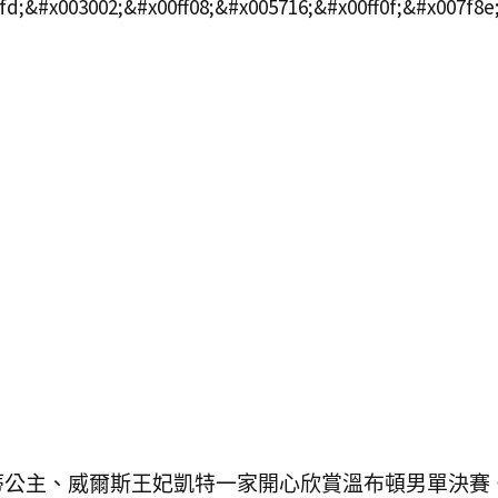
蒂公主、威爾斯王妃凱特一家開心欣賞溫布頓男單決賽