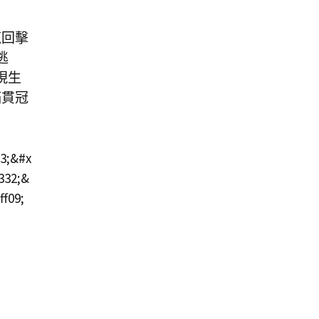
茲回擊
逃
現生
滿貫冠