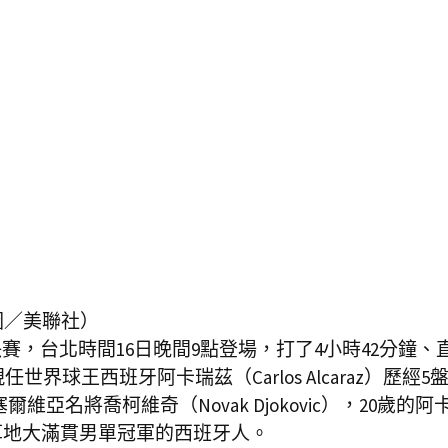
圖／美聯社）
賽，台北時間16日晚間9點登場，打了4小時42分鐘、
世界球王西班牙阿卡瑞茲（Carlos Alcaraz）歷經5
爾維亞名將喬柯維奇（Novak Djokovic），20歲的阿
草地大滿貫男單冠軍的西班牙人。