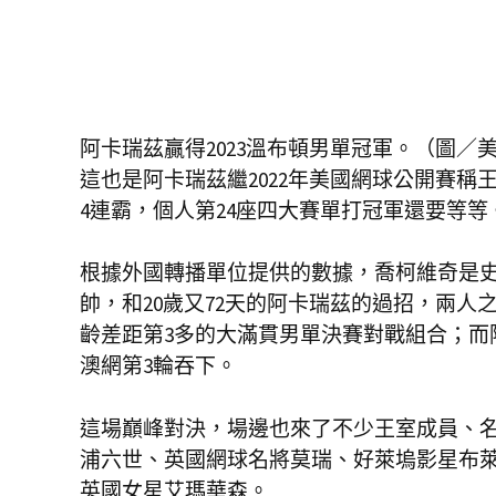
阿卡瑞茲贏得2023溫布頓男單冠軍。（圖／
這也是阿卡瑞茲繼2022年美國網球公開賽
4連霸，個人第24座四大賽單打冠軍還要等等
根據外國轉播單位提供的數據，喬柯維奇是史上
帥，和20歲又72天的阿卡瑞茲的過招，兩人之
齡差距第3多的大滿貫男單決賽對戰組合；而
澳網第3輪吞下。
這場巔峰對決，場邊也來了不少王室成員、
浦六世、英國網球名將莫瑞、好萊塢影星布
英國女星艾瑪華森。