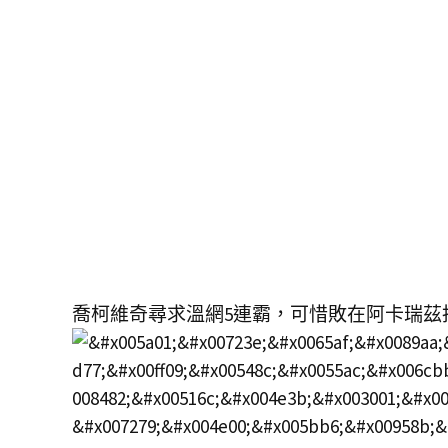
喬柯維奇尋求溫網5連霸，可惜敗在阿卡瑞茲