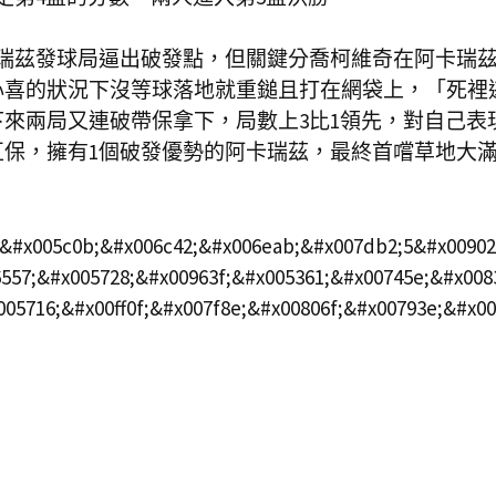
瑞茲發球局逼出破發點，但關鍵分喬柯維奇在阿卡瑞
心喜的狀況下沒等球落地就重鎚且打在網袋上，「死裡
來兩局又連破帶保拿下，局數上3比1領先，對自己表
保，擁有1個破發優勢的阿卡瑞茲，最終首嚐草地大