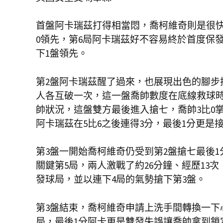
首盤阿卡瑞茲打得相當悶，喬柯維奇則是很快
0領先，第6局阿卡瑞茲好不容易終於首度保
下1盤領先。
第2盤阿卡瑞茲醒了過來，也展現出色的腳步
人各互破一次，這一盤喬帥數度在底線救球
帥狀況，這盤雙方最後進入搶七，喬帥3比0
阿卡瑞茲在5比6之後連得3分，最後1分更是
第3盤一開始喬柯維奇仍受到第2盤搶七最後
關鍵第5局，兩人激戰了約26分鐘、經歷13
發球局，並以連下4局的氣勢搶下第3盤。
第3盤結束，喬柯維奇申請上洗手間轉換一下
局，最後1分阿卡更是雙發失誤讓喬帥拿到鎖