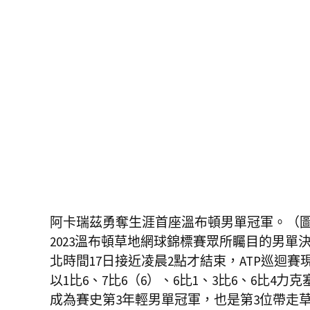
阿卡瑞茲勇奪生涯首座溫布頓男單冠軍。（
2023溫布頓草地網球錦標賽眾所矚目的男單決
北時間17日接近凌晨2點才結束，ATP巡迴賽現任
以1比6、7比6（6）、6比1、3比6、6比4力克塞
成為賽史第3年輕男單冠軍，也是第3位帶走