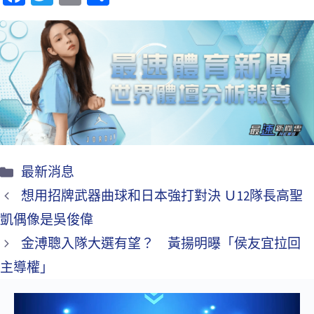
ce
wi
m
享
b
tt
ai
o
er
l
o
k
最新消息
想用招牌武器曲球和日本強打對決 Ｕ12隊長高聖
凱偶像是吳俊偉
金溥聰入隊大選有望？ 黃揚明曝「侯友宜拉回
主導權」