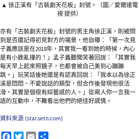
▲ 徐正溪有「古裝劇天花板」封號。（圖／愛爾達電
視 提供）
亦有「古裝劇天花板」封號的男主角徐正溪，則被問
到是否還記得初見對方的場景，他自曝：「第一次見
子義應該是在2018年，其實我一看到她的時候，內心
是有小鹿亂撞的！」孟子義聽聞笑著回說：「其實我
每天早上起來照鏡子，也都會被自己美到心蹦蹦
跳。」玩笑話後她還是有認真回說：「我本以為徐正
溪是悶悶、不愛說話的類型，但合作後發現他很活
潑，其實是個很有綜藝感的人。」從兩人你一言我一
語的互動中，不難看出他們的絕佳好感情。
資料來源 (star.setn.com)
Fa
T
E
分