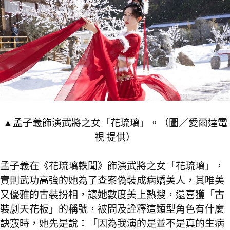
▲孟子義飾演武將之女「花琉璃」。（圖／愛爾達電
視 提供）
孟子義在《花琉璃軼聞》飾演武將之女「花琉璃」，
實則武功高強的她為了查案偽裝成病嬌美人，其唯美
又優雅的古裝扮相，讓她數度美上熱搜，還喜獲「古
裝劇天花板」的稱號，被問及詮釋這類型角色有什麼
訣竅時，她先是說：「因為我演的是並不是真的生病