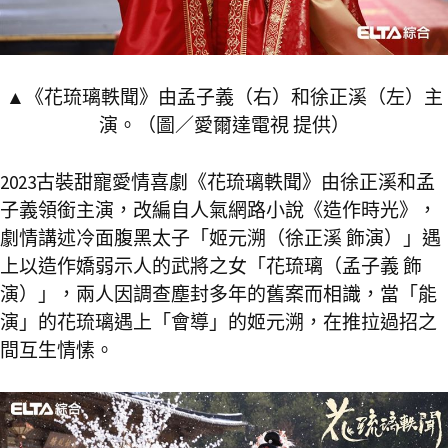
▲《花琉璃軼聞》由孟子義（右）和徐正溪（左）主
演。（圖／愛爾達電視 提供）
2023古裝甜寵愛情喜劇《花琉璃軼聞》由徐正溪和孟
子義領銜主演，改編自人氣網路小說《造作時光》，
劇情講述冷面腹黑太子「姬元溯（徐正溪 飾演）」遇
上以造作嬌弱示人的武將之女「花琉璃（孟子義 飾
演）」，兩人因調查塵封多年的舊案而相識，當「能
演」的花琉璃遇上「會導」的姬元溯，在推拉過招之
間互生情愫。