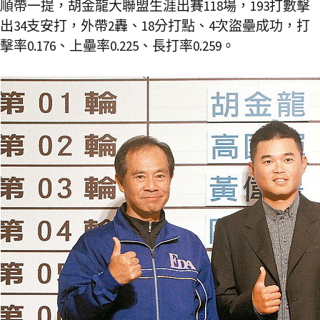
順帶一提，胡金龍大聯盟生涯出賽118場，193打數擊
出34支安打，外帶2轟、18分打點、4次盜壘成功，打
擊率0.176、上壘率0.225、長打率0.259。