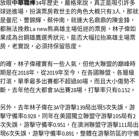
放眼
中華職棒
34年歷史，嚴格來說，真正能吸引許多
球迷進場，扮演票房救世主的角色大概只有3人，那就
是曼尼、曹錦輝、蔡仲南，就連大名鼎鼎的陳金鋒，
都無法挽救La new熊高雄主場低迷的票房，林子偉如
果成為台鋼雄鷹選秀狀元，能否大幅拉抬高雄主場票
房，老實說，必須持保留態度。
的確，林子偉確實有一些人氣，但他大聯盟的巔峰時
期是在2018年，從2019年至今，在各國聯盟、各層級
打滾，單季最多出賽都不超過80場，而且大小傷勢不
斷，去年他在大都會3A出賽28場，打擊率只有0.152。
另外，去年林子偉在3A守游擊139局出現5次失誤，游
擊守備率0.928，同年在美國獨立聯盟守游擊105局有2
次失誤，游擊守備率0.951，在澳洲聯盟守游擊111局出
現6次失誤，游擊守備率0.891，整體在游擊防區的守備