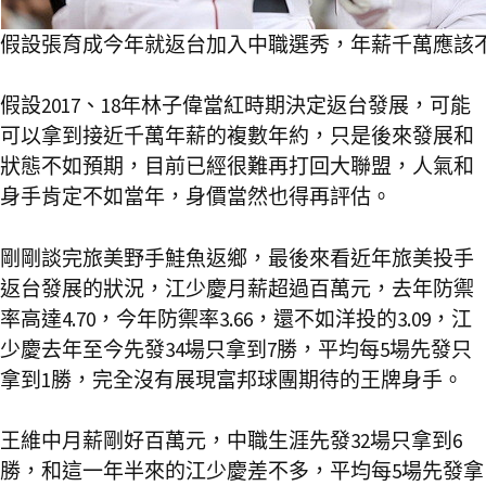
假設張育成今年就返台加入中職選秀，年薪千萬應該不
假設2017、18年林子偉當紅時期決定返台發展，可能
可以拿到接近千萬年薪的複數年約，只是後來發展和
狀態不如預期，目前已經很難再打回大聯盟，人氣和
身手肯定不如當年，身價當然也得再評估。
剛剛談完旅美野手鮭魚返鄉，最後來看近年旅美投手
返台發展的狀況，江少慶月薪超過百萬元，去年防禦
率高達4.70，今年防禦率3.66，還不如洋投的3.09，江
少慶去年至今先發34場只拿到7勝，平均每5場先發只
拿到1勝，完全沒有展現富邦球團期待的王牌身手。
王維中月薪剛好百萬元，中職生涯先發32場只拿到6
勝，和這一年半來的江少慶差不多，平均每5場先發拿