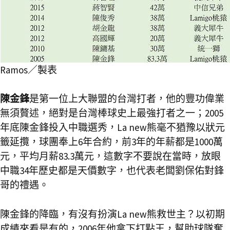
Ramos／製表
陳金鋒
是第一位上大聯盟的台灣打者，他的豐功偉業
無須贅述，絕對是台灣棒球史上最強打者之一；2005
年底陳金鋒投入中職選秀，La new熊毫不猶豫以狀元
籤延攬，球團奉上6年合約，前3年的年薪都是1000萬
元，平均月薪83.3萬元，這數字不要說在當時，放眼
中職34年歷史都是天價數字，也代表老闆劉保佑對鋒
哥的禮遇。
陳金鋒的降臨，有沒有扮演La new熊救世主？以初期
成績來看是有的，2006年他拿下打點王，幫助球隊奪