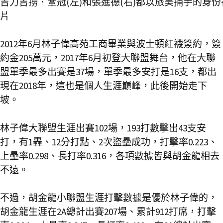
吉力吉撈．鞏冠(左)和張進德(右)都以旅美捕手的身份
片
2012年6月林子偉高苑工商畢業與波士頓紅襪簽約，簽
約金205萬元，2017年6月初登大聯盟舞台，他在大聯
盟單季最多出賽是37場，單季最多安打是16支，都出
現在2018年，這也是個人生涯巔峰，此後開始走下
坡。
林子偉大聯盟生涯出賽102場，193打數擊出43支安
打，有1轟、12分打點、2次盜壘成功，打擊率0.223、
上壘率0.298、長打率0.316，各項數據皆與胡金龍相去
不遠。
不過，胡金龍小聯盟生涯打擊數據是優於林子偉的，
胡金龍生涯在2A總計出賽207場、累計912打席，打擊