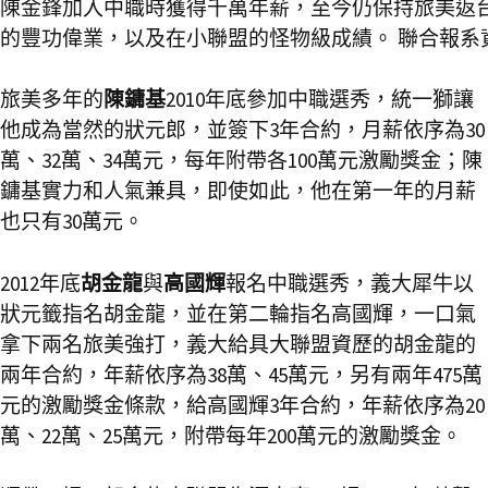
陳金鋒加入中職時獲得千萬年薪，至今仍保持旅美返
的豐功偉業，以及在小聯盟的怪物級成績。 聯合報系
旅美多年的
陳鏞基
2010年底參加中職選秀，統一獅讓
他成為當然的狀元郎，並簽下3年合約，月薪依序為30
萬、32萬、34萬元，每年附帶各100萬元激勵獎金；陳
鏞基實力和人氣兼具，即使如此，他在第一年的月薪
也只有30萬元。
2012年底
胡金龍
與
高國輝
報名中職選秀，義大犀牛以
狀元籤指名胡金龍，並在第二輪指名高國輝，一口氣
拿下兩名旅美強打，義大給具大聯盟資歷的胡金龍的
兩年合約，年薪依序為38萬、45萬元，另有兩年475萬
元的激勵獎金條款，給高國輝3年合約，年薪依序為20
萬、22萬、25萬元，附帶每年200萬元的激勵獎金。