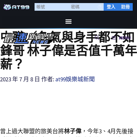
登入
註冊
中職／名氣與身手都不如
MENU
鋒哥 林子偉是否值千萬年
薪？
2023 年 7 月 8 日
作者:
at99娛樂城新聞
曾上過大聯盟的旅美台將
林子偉
，今年3、4月先後接