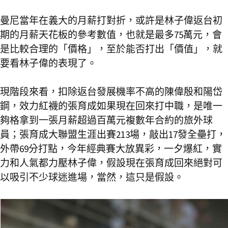
曼尼當年在義大的月薪打對折，或許是林子偉返台初
期的月薪天花板的參考數值，也就是最多75萬元，會
是比較合理的「價格」，至於能否打出「價值」，就
要看林子偉的表現了。
現階段來看，扣除返台發展機率不高的陳偉殷和陽岱
鋼，效力紅襪的張育成如果現在回來打中職，是唯一
夠格拿到一張月薪超過百萬元複數年合約的旅外球
員；張育成大聯盟生涯出賽213場，敲出17發全壘打，
外帶69分打點，今年經典賽大放異彩，一夕爆紅，實
力和人氣都力壓林子偉，假設現在張育成回來絕對可
以吸引不少球迷進場，當然，這只是假設。