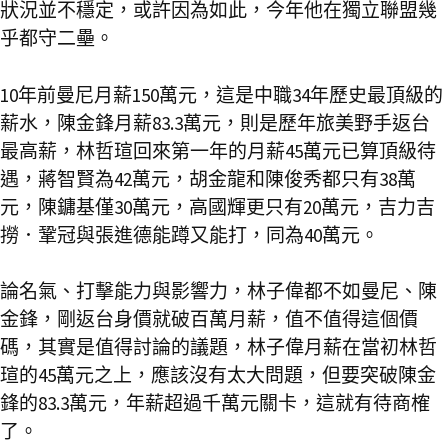
狀況並不穩定，或許因為如此，今年他在獨立聯盟幾
乎都守二壘。
10年前曼尼月薪150萬元，這是中職34年歷史最頂級的
薪水，陳金鋒月薪83.3萬元，則是歷年旅美野手返台
最高薪，林哲瑄回來第一年的月薪45萬元已算頂級待
遇，蔣智賢為42萬元，胡金龍和陳俊秀都只有38萬
元，陳鏞基僅30萬元，高國輝更只有20萬元，吉力吉
撈．鞏冠與張進德能蹲又能打，同為40萬元。
論名氣、打擊能力與影響力，林子偉都不如曼尼、陳
金鋒，剛返台身價就破百萬月薪，值不值得這個價
碼，其實是值得討論的議題，林子偉月薪在當初林哲
瑄的45萬元之上，應該沒有太大問題，但要突破陳金
鋒的83.3萬元，年薪超過千萬元關卡，這就有待商榷
了。