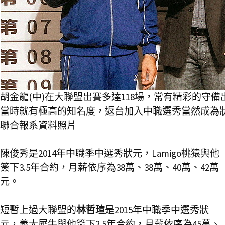
胡金龍(中)在大聯盟出賽多達118場，常有精彩的守
當時就有極高的知名度，返台加入中職選秀當然成為狀
聯合報系資料照片
陳俊秀是2014年中職季中選秀狀元，Lamigo桃猿與他
簽下3.5年合約，月薪依序為38萬、38萬、40萬、42萬
元。
短暫上過大聯盟的
林哲瑄
是2015年中職季中選秀狀
元，義大犀牛與他簽下2.5年合約，月薪依序為45萬、