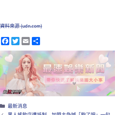
資料來源 (udn.com)
Fa
T
E
分
ce
wi
m
享
b
tt
ai
o
er
l
o
k
最新消息
黑人搖飲店遭抵制 加盟主急喊「夠了吧」一句