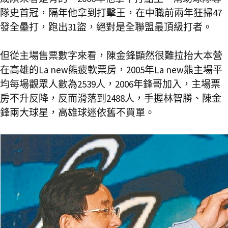
隊史首冠，隔年他拿到打擊王，在中職前兩年狂掃47
發全壘打，跑出31盜，絕對是全聯盟最頂級打者。
但從主場售票數字來看，陳金鋒顯然很難拉抬大本營
在高雄的La new熊疲軟票房，2005年La new熊主場平
均每場觀眾人數為2539人，2006年鋒哥加入，主場票
房不升反降，反而滑落到2488人，手握林智勝、陳金
鋒兩大球星，高雄球迷依舊不買單。