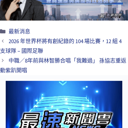
k
最新消息
2026 年世界杯將有創紀錄的 104 場比賽，12 組 4
支球隊 – 國際足聯
中職／8年前與林智勝合唱「我難過」 孫協志重返
動紫趴開唱