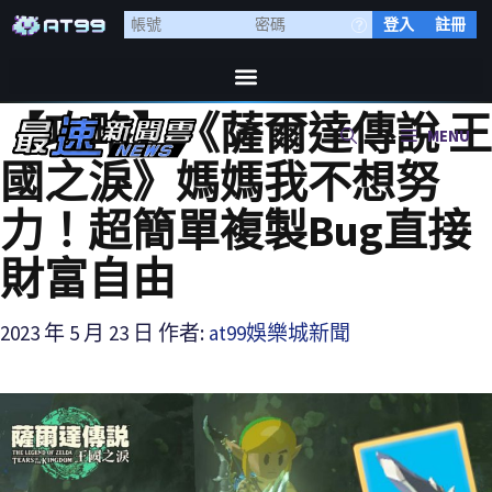
登入
註冊
【攻略】《薩爾達傳說 王
MENU
國之淚》媽媽我不想努
力！超簡單複製Bug直接
財富自由
2023 年 5 月 23 日
作者:
at99娛樂城新聞