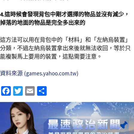
4.這時候會發現背包中剛才選擇的物品並沒有減少，
掉落的地面的物品是完全多出來的
這方法可以用在背包中的「材料」和「左納烏裝置」
分類，不過左納烏裝置拿出來後就無法收回，等於只
能複製馬上要用的裝置，這點需要注意。
資料來源 (games.yahoo.com.tw)
Fa
T
E
分
ce
wi
m
享
b
tt
ai
o
er
l
o