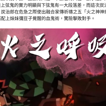
但上弦鬼的實力明顯與下弦鬼有一大段落差，而這次炭
，炭治郎在危急之際使出融合家傳祈禱之五「火之神神
搭配上妹妹彌豆子覺醒的血鬼術，驚險擊敗對手。