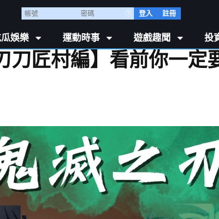
登入
註冊
吃瓜娛樂
運動時事
遊戲趣聞
投
刃刀匠村編】看前你一定