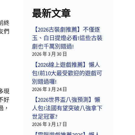
最新文章
前終
【2026古裝劇推薦】不僅逐
友們
玉、白日提燈必看!這些古裝
劇也千萬別錯過!
2026 年 3 月 30 日
【2026線上遊戲推薦】懶人
包!前10大最受歡迎的遊戲可
別錯過囉!
2026 年 3 月 24 日
多現
不好
【2026世界盃八強預測】懶
過，
人包!法國有望突破八強拿下
世足冠軍?
2026 年 3 月 17 日
【電腦遊戲推薦2026】懶人