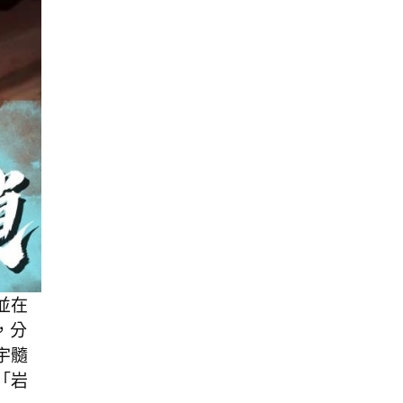
並在
，分
宇髓
「岩