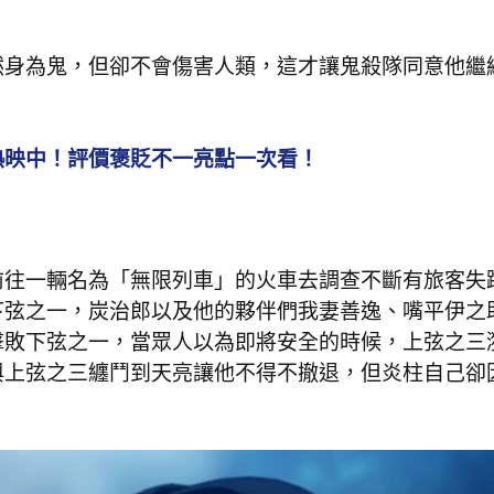
然身為鬼，但卻不會傷害人類，這才讓鬼殺隊同意他繼
熱映中！評價褒貶不一亮點一次看！
前往一輛名為「無限列車」的火車去調查不斷有旅客失
下弦之一，炭治郎以及他的夥伴們我妻善逸、嘴平伊之
擊敗下弦之一，當眾人以為即將安全的時候，上弦之三
與上弦之三纏鬥到天亮讓他不得不撤退，但炎柱自己卻