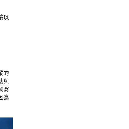
續以
蹤的
助與
漪窩
因為