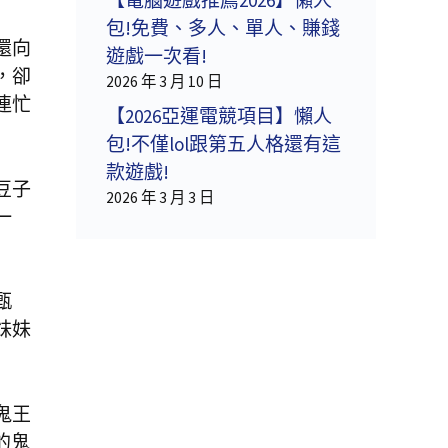
包!免費、多人、單人、賺錢
還向
遊戲一次看!
，卻
2026 年 3 月 10 日
連忙
【2026亞運電競項目】懶人
包!不僅lol跟第五人格還有這
款遊戲!
豆子
2026 年 3 月 3 日
一
甄
妹妹
鬼王
的鬼