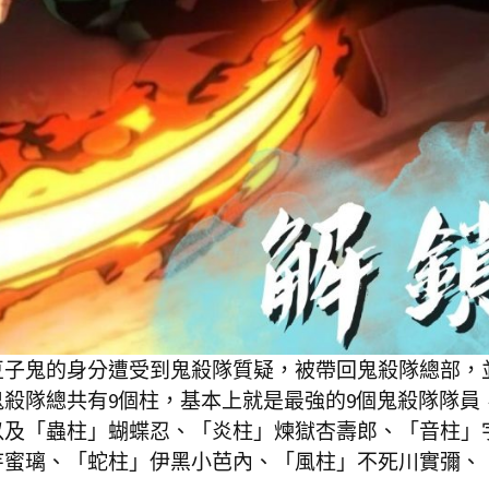
豆子鬼的身分遭受到鬼殺隊質疑，被帶回鬼殺隊總部，
殺隊總共有9個柱，基本上就是最強的9個鬼殺隊隊員
以及「蟲柱」蝴蝶忍、「炎柱」煉獄杏壽郎、「音柱」
寺蜜璃、「蛇柱」伊黑小芭內、「風柱」不死川實彌、