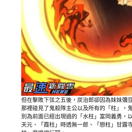
但在擊敗下弦之五後，炭治郎卻因為妹妹彌
那裡碰見了鬼殺隊主公以及所有的「柱」，鬼
別為前面已經出現過的「水柱」富岡義勇，
天元、「霞柱」時透無一郎、「戀柱」甘露