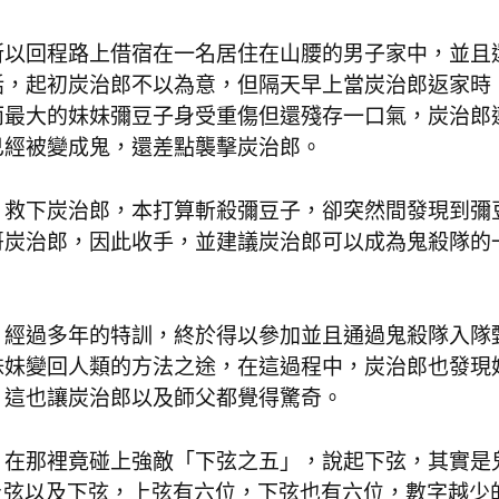
所以回程路上借宿在一名居住在山腰的男子家中，並且
話，起初炭治郎不以為意，但隔天早上當炭治郎返家時
而最大的妹妹彌豆子身受重傷但還殘存一口氣，炭治郎
已經被變成鬼，還差點襲擊炭治郎。
，救下炭治郎，本打算斬殺彌豆子，卻突然間發現到彌
哥炭治郎，因此收手，並建議炭治郎可以成為鬼殺隊的
，經過多年的特訓，終於得以參加並且通過鬼殺隊入隊
妹妹變回人類的方法之途，在這過程中，炭治郎也發現
，這也讓炭治郎以及師父都覺得驚奇。
，在那裡竟碰上強敵「下弦之五」，說起下弦，其實是
為上弦以及下弦，上弦有六位，下弦也有六位，數字越少