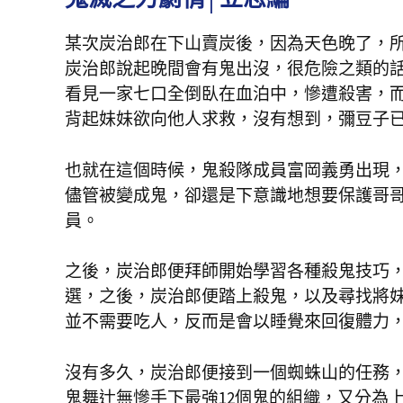
某次炭治郎在下山賣炭後，因為天色晚了，
炭治郎說起晚間會有鬼出沒，很危險之類的
看見一家七口全倒臥在血泊中，慘遭殺害，
背起妹妹欲向他人求救，沒有想到，彌豆子
也就在這個時候，鬼殺隊成員富岡義勇出現
儘管被變成鬼，卻還是下意識地想要保護哥
員。
之後，炭治郎便拜師開始學習各種殺鬼技巧
選，之後，炭治郎便踏上殺鬼，以及尋找將
並不需要吃人，反而是會以睡覺來回復體力
沒有多久，炭治郎便接到一個蜘蛛山的任務
鬼舞辻󠄀無慘手下最強12個鬼的組織，又分