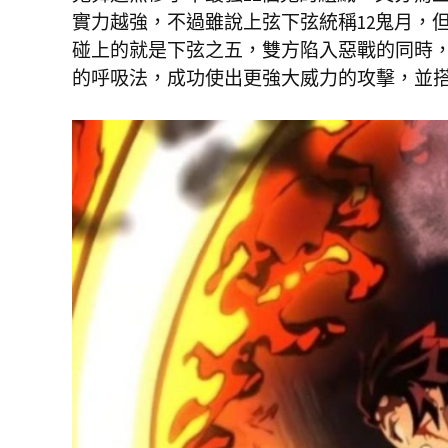
實力越強，不過雖說上弦下弦統稱12鬼月，
碰上的就是下弦之五，雙方陷入惡戰的同時
的呼吸法，成功使出更強大威力的攻擊，並