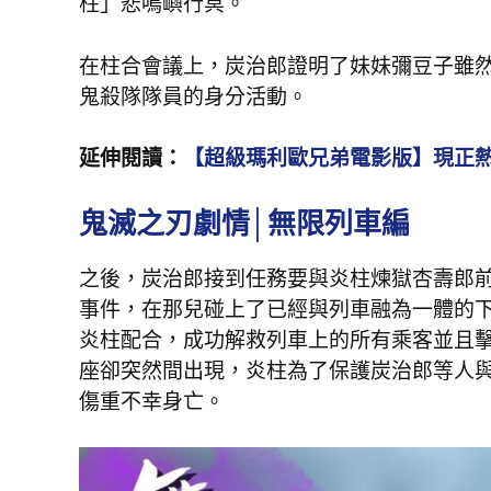
柱」悲鳴嶼行冥。
在柱合會議上，炭治郎證明了妹妹彌豆子雖
鬼殺隊隊員的身分活動。
延伸閱讀：
【超級瑪利歐兄弟電影版】現正
鬼滅之刃劇情│無限列車編
之後，炭治郎接到任務要與炎柱煉獄杏壽郎
事件，在那兒碰上了已經與列車融為一體的
炎柱配合，成功解救列車上的所有乘客並且
座卻突然間出現，炎柱為了保護炭治郎等人
傷重不幸身亡。