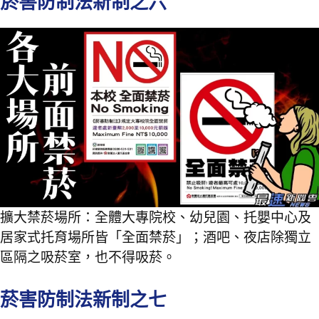
菸害防制法新制之六
擴大禁菸場所：全體大專院校、幼兒園、托嬰中心及
居家式托育場所皆「全面禁菸」；酒吧、夜店除獨立
區隔之吸菸室，也不得吸菸。
菸害防制法新制之七