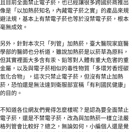
且目前全面禁止電子菸，也已經讓很多跨國菸商推出
像是「以加熱菸知名，內藏電子菸之實」的產品來規
避法規，基本上有禁電子菸也等於沒禁電子菸，根本
毫無成效。
另外，針對本次只「列管」加熱菸，臺大醫院家庭醫
學部的醫師也分析道，雖說加熱菸是以菸草為原料，
但其實裡面大多含有汞、鉛等對人體有重大危害的重
金屬，以及與電子菸相似的毒性物質「多環芳香烴碳
氫化合物」，這次只禁止電子菸，但沒有禁止加熱
菸，恐怕還是無法達到衛服部宣稱「有利國民健康」
的目的。
不知道各位網友們覺得怎麼樣呢？是認為要全面禁止
電子菸，還是不禁電子菸，改為與加熱菸一樣立法嚴
格列管會比較好？總之，無論如何，小編個人還是覺