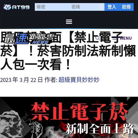
登入
註冊
即日起全面【禁止電子
MENU
菸】！菸害防制法新制懶
人包一次看！
2023 年 3 月 22 日
作者:
超級寶貝妙妙妙