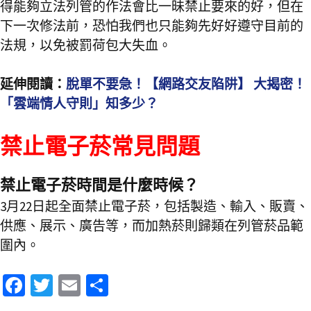
得能夠立法列管的作法會比一昧禁止要來的好，但在
下一次修法前，恐怕我們也只能夠先好好遵守目前的
法規，以免被罰荷包大失血。
延伸閱讀：
脫單不要急！【網路交友陷阱】 大揭密！
「雲端情人守則」知多少？
禁止電子菸常見問題
禁止電子菸時間是什麼時候？
3月22日起全面禁止電子菸，包括製造、輸入、販賣、
供應、展示、廣告等，而加熱菸則歸類在列管菸品範
圍內。
Fa
T
E
分
ce
wi
m
享