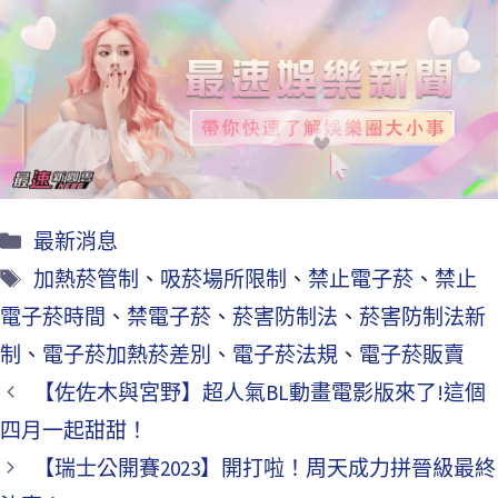
b
tt
ai
o
er
l
o
k
最新消息
加熱菸管制
、
吸菸場所限制
、
禁止電子菸
、
禁止
電子菸時間
、
禁電子菸
、
菸害防制法
、
菸害防制法新
制
、
電子菸加熱菸差別
、
電子菸法規
、
電子菸販賣
【佐佐木與宮野】超人氣BL動畫電影版來了!這個
四月一起甜甜！
【瑞士公開賽2023】開打啦！周天成力拼晉級最終