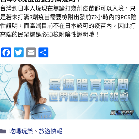
台灣到日本入境現在無論打幾劑疫苗都可以入境，只
是若未打滿3劑疫苗需要檢附出發前72小時內的PCR陰
性證明，而高端目前不在日本認可的疫苗內，因此打
高端的民眾還是必須檢附陰性證明哦！
Fa
T
E
分
ce
wi
m
享
b
tt
ai
o
er
l
o
k
吃喝玩樂
、
旅遊快報