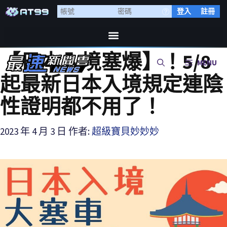
登入
註冊
【日本入境塞爆】！5/8
MENU
起最新日本入境規定連陰
性證明都不用了！
2023 年 4 月 3 日
作者:
超級寶貝妙妙妙