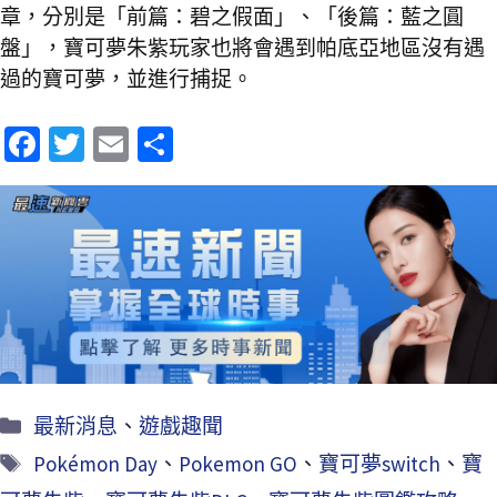
章，分別是「前篇：碧之假面」、「後篇：藍之圓
盤」，寶可夢朱紫玩家也將會遇到帕底亞地區沒有遇
過的寶可夢，並進行捕捉。
Fa
T
E
分
ce
wi
m
享
b
tt
ai
o
er
l
o
k
最新消息
、
遊戲趣聞
Pokémon Day
、
Pokemon GO
、
寶可夢switch
、
寶