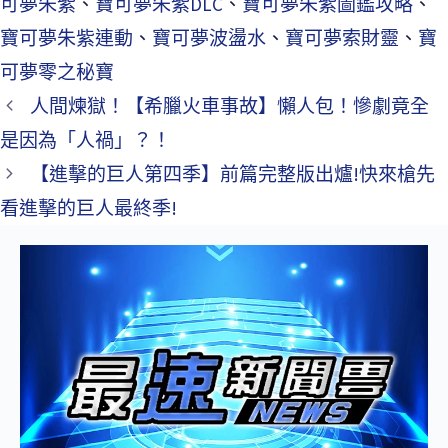
可夢朱紫
、
寶可夢朱紫DLC
、
寶可夢朱紫圖鑑攻略
、
寶可夢朱紫連動
、
寶可夢波盪水
、
寶可夢索財靈
、
寶
可夢零之秘寶
人間煉獄！【希臘火車事故】懶人包！慘劇竟全
是因為「人禍」？！
【進擊的巨人第四季】前篇完整版出爐!快來槍先
看進擊的巨人最終季!