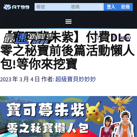
登入
註冊
【寶可夢朱紫】付費DLC
MENU
零之秘寶前後篇活動懶人
包!等你來挖寶
2023 年 3 月 4 日
作者:
超級寶貝妙妙妙