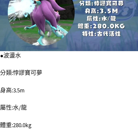
●波盪水
分類:悖謬寶可夢
身高:3.5m
屬性:水/龍
體重:280.0kg